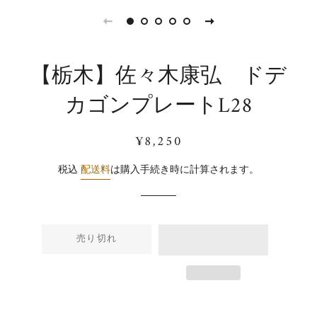
【栃木】佐々木康弘 ドデ
カゴンプレートL28
通
販
¥8,250
常
売
価
価
税込
配送料
は購入手続き時に計算されます。
格
格
売り切れ