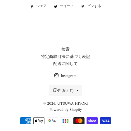
シェア
Facebook
ツイート
Twitter
ピンする
Pinterest
で
に
で
シ
投
ピ
ェ
稿
ン
ア
す
す
す
る
る
る
検索
特定商取引法に基づく表記
配送に関して
Instagram
国/
日本 (JPY ¥)
地
© 2026,
UTSUWA HIYORI
域
Powered by Shopify
決
済