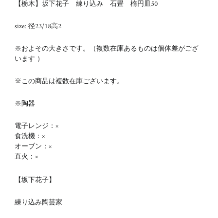
【栃木】坂下花子 練り込み 石畳 楕円皿50
size: 径23/18高2
※およその大きさです。（複数在庫あるものは個体差がござ
います ）
※この商品は複数在庫ございます。
※陶器
電子レンジ：×
食洗機：×
オーブン：×
直火：×
【坂下花子】
練り込み陶芸家