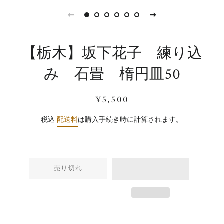
【栃木】坂下花子 練り込
み 石畳 楕円皿50
通
販
¥5,500
常
売
価
価
税込
配送料
は購入手続き時に計算されます。
格
格
売り切れ