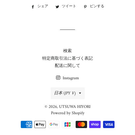
シェア
Facebook
ツイート
Twitter
ピンする
Pinterest
で
に
で
シ
投
ピ
ェ
稿
ン
ア
す
す
す
る
る
る
検索
特定商取引法に基づく表記
配送に関して
Instagram
国/
日本 (JPY ¥)
地
© 2026,
UTSUWA HIYORI
域
Powered by Shopify
決
済