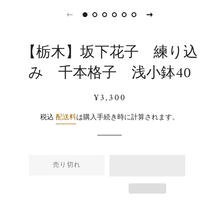
【栃木】坂下花子 練り込
み 千本格子 浅小鉢40
通
販
¥3,300
常
売
価
価
税込
配送料
は購入手続き時に計算されます。
格
格
売り切れ