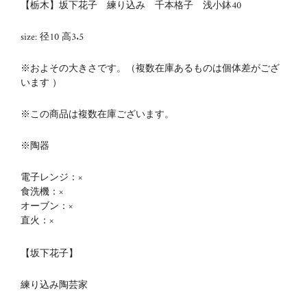
【栃木】坂下花子 練り込み 千本格子 浅小鉢40
size: 径10 高3.5
※およその大きさです。（複数在庫あるものは個体差がござ
います ）
※この商品は複数在庫ございます。
※陶器
電子レンジ：×
食洗機：×
オーブン：×
直火：×
【坂下花子】
練り込み陶芸家