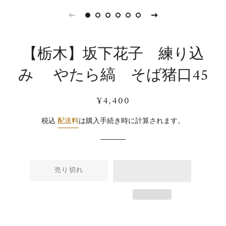
【栃木】坂下花子 練り込
み やたら縞 そば猪口45
通
販
¥4,400
常
売
価
価
税込
配送料
は購入手続き時に計算されます。
格
格
売り切れ