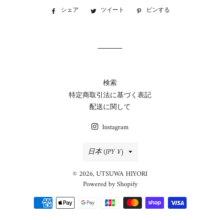
シェア
Facebook
ツイート
Twitter
ピンする
Pinterest
で
に
で
シ
投
ピ
ェ
稿
ン
ア
す
す
す
る
る
る
検索
特定商取引法に基づく表記
配送に関して
Instagram
国/
日本 (JPY ¥)
地
© 2026,
UTSUWA HIYORI
域
Powered by Shopify
決
済