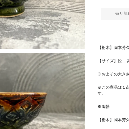
売り切
【栃木】岡本芳久
【サイズ】径11
※およその大き
※この商品は１
す。
※陶器
【栃木】岡本芳