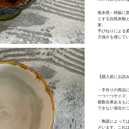
熊本県・阿蘇に
とする自然灰釉
家。
手びねりによる
力強さを感じて
【購入前にお読
・手作りの商品
一つ一つサイズ
複数在庫あるも
できない場合が
・陶器によって
ざいます。これ