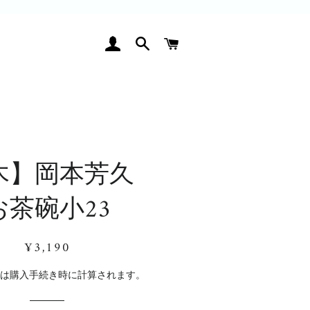
ログイン
検索
カート
木】岡本芳久
お茶碗小23
通
販
¥3,190
常
売
価
価
料
は購入手続き時に計算されます。
格
格