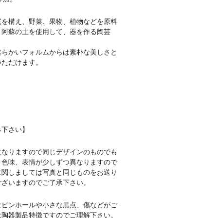
窯を構え、野菜、果物、植物などを原料
と阿蘇の土を使用して、器を作る陶芸
柔らかいフォルムからは素朴な美しさと
いただけます。
み下さい】
になりますので同じデザインのものでも
、色味、表情が少しずつ異なりますので
に関しましては写真と同じものをお送り
ございますのでご了承下さい。
はピンホールや小さな黒点、傷などがご
は陶器製品特徴ですのでご理解下さい。