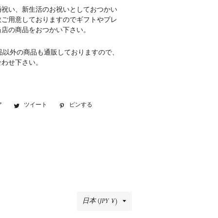
婚祝い、新生活のお祝いとしておつかい
数ご用意しておりますのでギフトやプレ
当店の商品をおつかい下さい。
品以外の商品も通販しておりますので、
合わせ下さい。
ア
Facebook
ツイート
Twitter
ピンする
Pinterest
で
に
で
シ
投
ピ
ェ
稿
ン
ア
す
す
す
る
る
る
国/
日本 (JPY ¥)
地