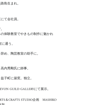
県淡路島生まれ。
東京にて会社員。
行。
教室でやきもの制作に魅かれ
に通う。
員を辞め、陶芸教室の助手に。
 高内秀剛氏に師事。
地、益子町に築窯。独立。
VON GUILD GALLERYにて展示。
TS＆CRAFTS STUDIO企画 MASHIKO
N参加。