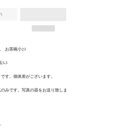
れ
 お茶碗小23
高5.5
さです。個体差がございます。
点のみです。写真の器をお送り致しま
久