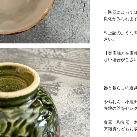
・陶器によって
変化がみられま
※上記のような
さい。
【実店舗と在庫
ない場合がござ
器と暮らしの道具 
やちむん 小鹿
各地の器をセレ
食器、和食器、
ア雑貨などもお