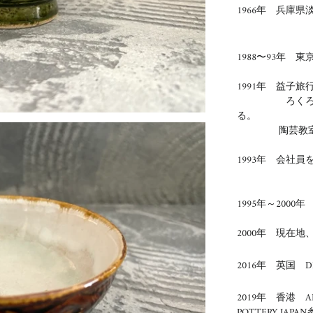
1966年 兵庫
1988〜93年 
1991年 益子旅
ろくろの体験
る。
陶芸教室
1993年 会社
1995年～
2000
年
2000年 現在
2016年 英国 DE
2019年 香港 AR
POTTERY JAPA