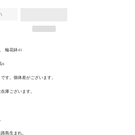
れ
 輪花鉢41
高6
さです。個体差がございます。
数在庫ございます。
久
県淡路島生まれ。