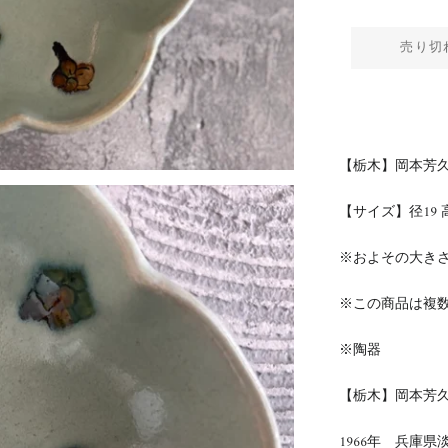
売り切
【栃木】岡本芳久
【サイズ】径19
※およその大き
※この商品は複
※陶器
【栃木】岡本芳
1966年 兵庫