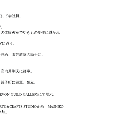
東京にて会社員。
行。
教室でやきもの制作に魅かれ
に通う。
員を辞め、陶芸教室の助手に。
 高内秀剛氏に師事。
地、益子町に築窯。独立。
VON GUILD GALLERYにて展示。
TS＆CRAFTS STUDIO企画 MASHIKO
N参加。