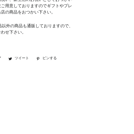
数ご用意しておりますのでギフトやプレ
当店の商品をおつかい下さい。
品以外の商品も通販しておりますので、
合わせ下さい。
ア
Facebook
ツイート
Twitter
ピンする
Pinterest
で
に
で
シ
投
ピ
ェ
稿
ン
ア
す
す
す
る
る
る