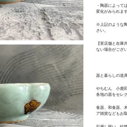
・陶器によって
変化がみられま
※上記のような
さい。
【実店舗と在庫
ない場合がござ
器と暮らしの道具 
やちむん 小鹿
各地の器をセレ
食器、和食器、
ア雑貨などもお
引越し祝い、結