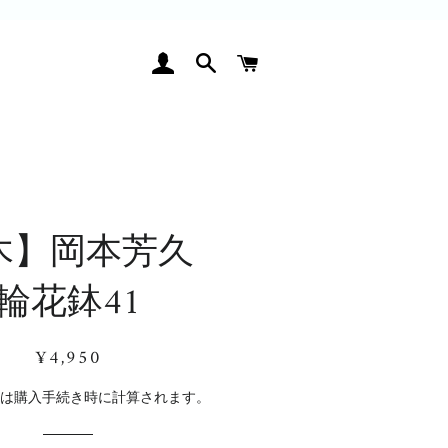
ログイン
検索
カート
木】岡本芳久
輪花鉢41
通
販
¥4,950
常
売
価
価
料
は購入手続き時に計算されます。
格
格