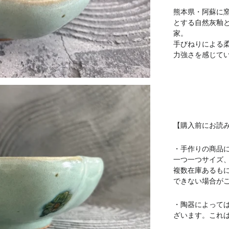
熊本県・阿蘇に
とする自然灰釉
家。
手びねりによる
力強さを感じて
【購入前にお読
・手作りの商品
一つ一つサイズ
複数在庫あるも
できない場合が
・陶器によって
ざいます。これ