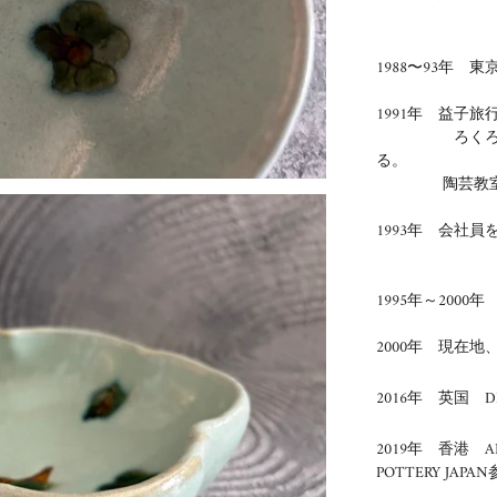
1988〜93年 
1991年 益子旅
ろくろの体験
る。
陶芸教室
1993年 会社
1995年～
2000
年
2000年 現在
2016年 英国 DE
2019年 香港 AR
POTTERY JAPA