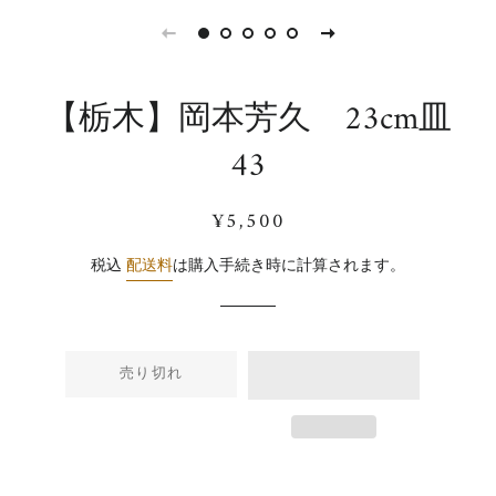
【栃木】岡本芳久 23cm皿
43
通
販
¥5,500
常
売
価
価
税込
配送料
は購入手続き時に計算されます。
格
格
売り切れ