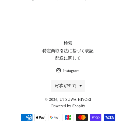
で
に
で
シ
投
ピ
ェ
稿
ン
ア
す
す
す
る
る
る
検索
特定商取引法に基づく表記
配送に関して
Instagram
国/
日本 (JPY ¥)
地
© 2026,
UTSUWA HIYORI
域
Powered by Shopify
決
済
方