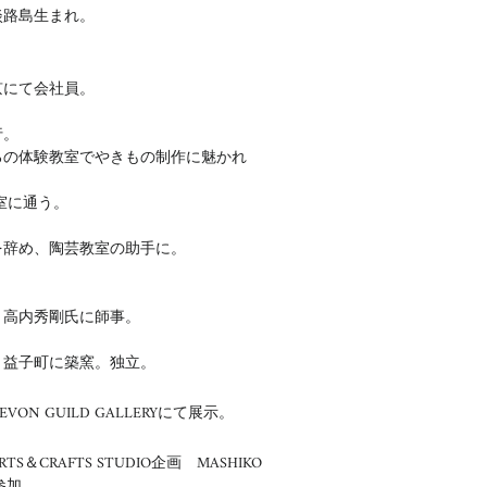
県淡路島生まれ。
東京にて会社員。
行。
教室でやきもの制作に魅かれ
に通う。
員を辞め、陶芸教室の助手に。
 高内秀剛氏に師事。
地、益子町に築窯。独立。
VON GUILD GALLERYにて展示。
TS＆CRAFTS STUDIO企画 MASHIKO
N参加。