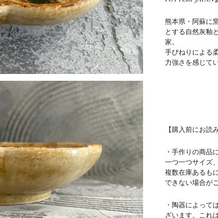
熊本県・阿蘇に
とする自然灰釉
家。
手びねりによる
力強さを感じて
【購入前にお読
・手作りの商品
一つ一つサイズ
複数在庫あるも
できない場合が
・陶器によって
ざいます。これ