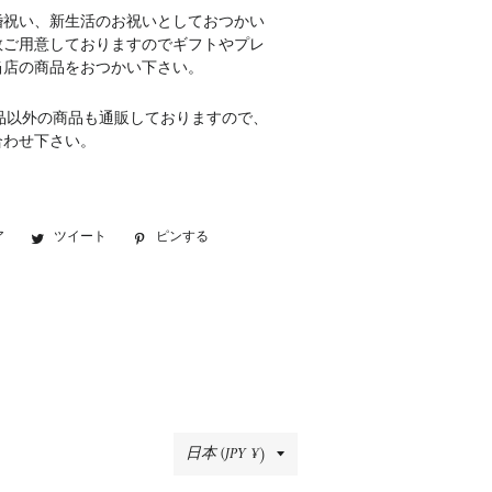
婚祝い、新生活のお祝いとしておつかい
数ご用意しておりますのでギフトやプレ
当店の商品をおつかい下さい。
品以外の商品も通販しておりますので、
合わせ下さい。
ア
Facebook
ツイート
Twitter
ピンする
Pinterest
で
に
で
シ
投
ピ
ェ
稿
ン
ア
す
す
す
る
る
る
国/
日本 (JPY ¥)
地