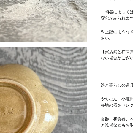
・陶器によって
変化がみられま
※上記のような
さい。
【実店舗と在庫
ない場合がござ
器と暮らしの道具 
やちむん 小鹿
各地の器をセレ
食器、和食器、
ア雑貨などもお