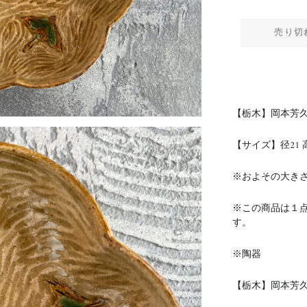
売り切
【栃木】岡本芳久
【サイズ】径21
※およその大き
※この商品は１
す。
※陶器
【栃木】岡本芳