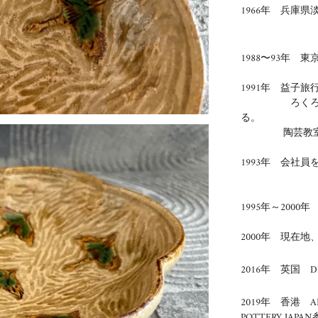
1966年 兵庫
1988〜93年 
1991年 益子旅
ろくろの体験
る。
陶芸教室
1993年 会社
1995年～
2000
年
2000年 現在
2016年 英国 DE
2019年 香港 AR
POTTERY JAPA