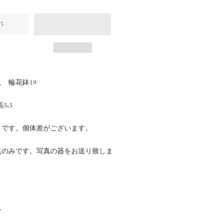
れ
 輪花鉢19
高5.5
さです。個体差がございます。
点のみです。写真の器をお送り致しま
久