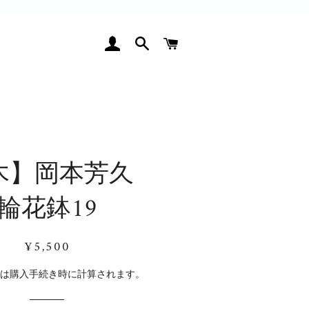
ログイン
検索
カート
木】岡本芳久
輪花鉢19
通
販
¥5,500
常
売
価
価
料
は購入手続き時に計算されます。
格
格