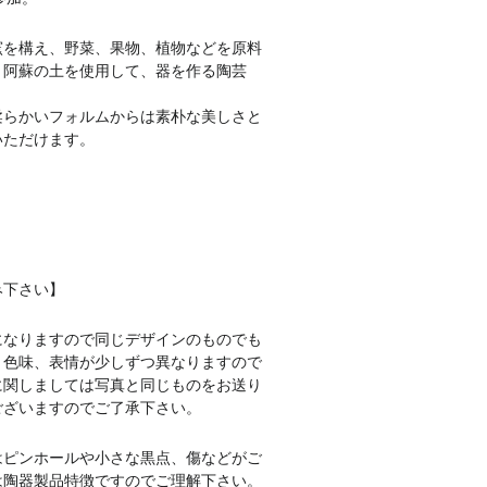
窯を構え、野菜、果物、植物などを原料
と阿蘇の土を使用して、器を作る陶芸
柔らかいフォルムからは素朴な美しさと
いただけます。
み下さい】
になりますので同じデザインのものでも
、色味、表情が少しずつ異なりますので
に関しましては写真と同じものをお送り
ございますのでご了承下さい。
はピンホールや小さな黒点、傷などがご
は陶器製品特徴ですのでご理解下さい。