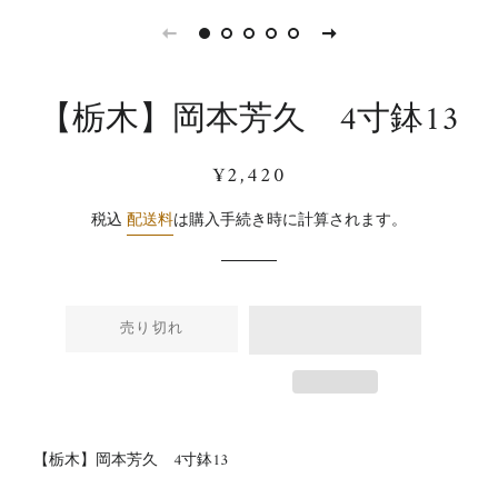
【栃木】岡本芳久 4寸鉢13
通
販
¥2,420
常
売
価
価
税込
配送料
は購入手続き時に計算されます。
格
格
売り切れ
【栃木】岡本芳久 4寸鉢13