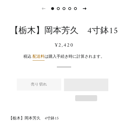
【栃木】岡本芳久 4寸鉢15
通
販
¥2,420
常
売
価
価
税込
配送料
は購入手続き時に計算されます。
格
格
売り切れ
【栃木】岡本芳久 4寸鉢15