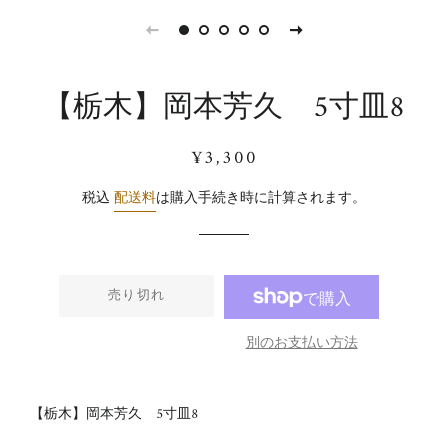
【栃木】岡本芳久 5寸皿8
通
販
¥3,300
常
売
価
価
税込
配送料
は購入手続き時に計算されます。
格
格
売り切れ
別のお支払い方法
【栃木】岡本芳久 5寸皿8