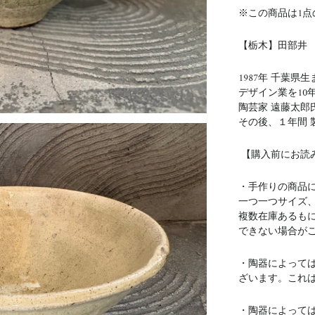
※この商品は1点
【栃木】田部井
1987年 千葉県
デザイン業を10
陶芸家 遠藤太郎
その後、１年間 
【購入前にお読
・手作りの商品
一つ一つサイズ
複数在庫あるも
できない場合が
・陶器によって
ざいます。これ
・陶器によって