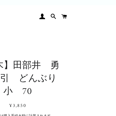
ログイン
検索
カート
木】田部井 勇
粉引 どんぶり
小 70
通
販
¥3,850
常
売
価
価