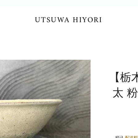
UTSUWA HIYORI
【栃
太 