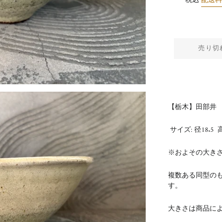
税込
配送
売り切
【栃木】田部井 
サイズ:
径18.5
高
※およその大き
複数ある同型の
す。
大きさは商品に