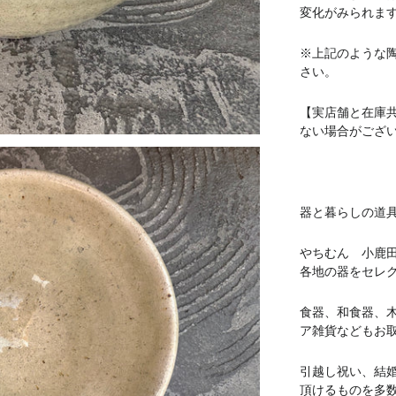
変化がみられま
※上記のような
さい。
【実店舗と在庫
ない場合がござ
器と暮らしの道具 
やちむん 小鹿
各地の器をセレ
食器、和食器、
ア雑貨などもお
引越し祝い、結
頂けるものを多