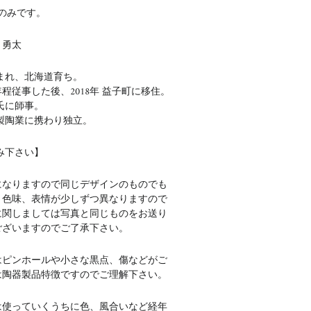
のみです。
 勇太
生まれ、北海道育ち。
年程従事した後、2018年 益子町に移住。
氏に師事。
製陶業に携わり独立。
み下さい】
になりますので同じデザインのものでも
、色味、表情が少しずつ異なりますので
に関しましては写真と同じものをお送り
ございますのでご了承下さい。
はピンホールや小さな黒点、傷などがご
は陶器製品特徴ですのでご理解下さい。
は使っていくうちに色、風合いなど経年