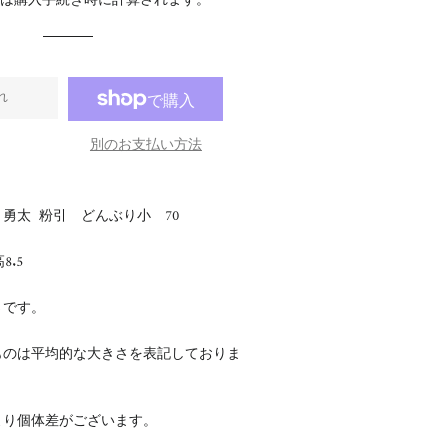
料
は購入手続き時に計算されます。
格
格
れ
別のお支払い方法
勇太 粉引 どんぶり小 70
8.5
さです。
ものは平均的な大きさを表記しておりま
より個体差がございます。