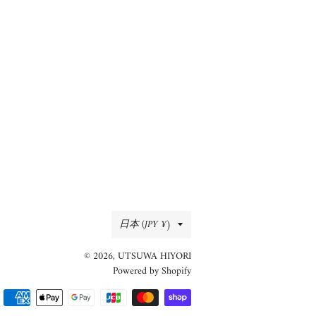
国/
日本 (JPY ¥)
地
© 2026,
UTSUWA HIYORI
域
Powered by Shopify
決
済