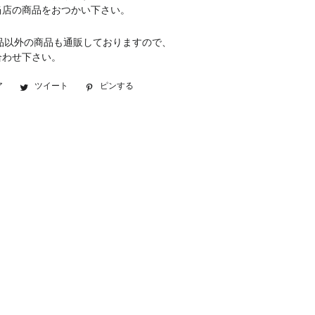
当店の商品をおつかい下さい。
品以外の商品も通販しておりますので、
合わせ下さい。
ア
Facebook
ツイート
Twitter
ピンする
Pinterest
で
に
で
シ
投
ピ
ェ
稿
ン
ア
す
す
す
る
る
る