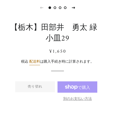
【栃木】田部井 勇太 緑
小皿29
通
販
¥1,650
常
売
価
価
税込
配送料
は購入手続き時に計算されます。
格
格
売り切れ
別のお支払い方法