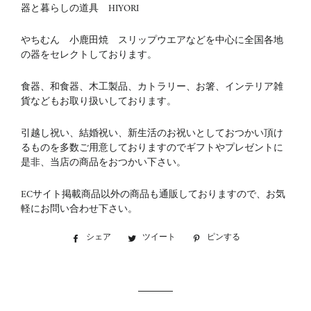
器と暮らしの道具 HIYORI
やちむん 小鹿田焼 スリップウエアなどを中心に全国各地
の器をセレクトしております。
食器、和食器、木工製品、カトラリー、お箸、インテリア雑
貨などもお取り扱いしております。
引越し祝い、結婚祝い、新生活のお祝いとしておつかい頂け
るものを多数ご用意しておりますのでギフトやプレゼントに
是非、当店の商品をおつかい下さい。
ECサイト掲載商品以外の商品も通販しておりますので、お気
軽にお問い合わせ下さい。
シェア
Facebook
ツイート
Twitter
ピンする
Pinterest
で
に
で
シ
投
ピ
ェ
稿
ン
ア
す
す