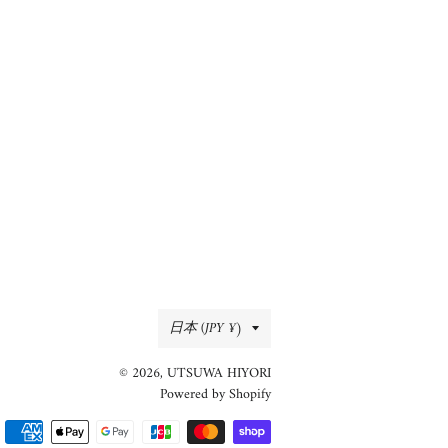
国/
日本 (JPY ¥)
地
© 2026,
UTSUWA HIYORI
域
Powered by Shopify
決