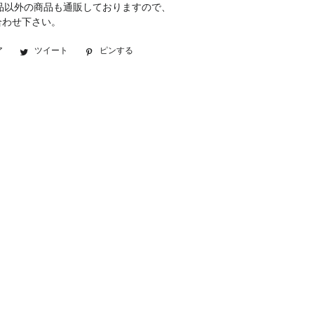
品以外の商品も通販しておりますので、
合わせ下さい。
ア
Facebook
ツイート
Twitter
ピンする
Pinterest
で
に
で
シ
投
ピ
ェ
稿
ン
ア
す
す
す
る
る
る