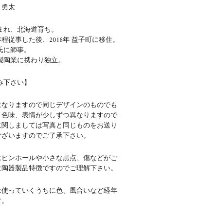
 勇太
生まれ、北海道育ち。
年程従事した後、2018年 益子町に移住。
氏に師事。
製陶業に携わり独立。
み下さい】
になりますので同じデザインのものでも
、色味、表情が少しずつ異なりますので
に関しましては写真と同じものをお送り
ございますのでご了承下さい。
はピンホールや小さな黒点、傷などがご
は陶器製品特徴ですのでご理解下さい。
は使っていくうちに色、風合いなど経年
す。