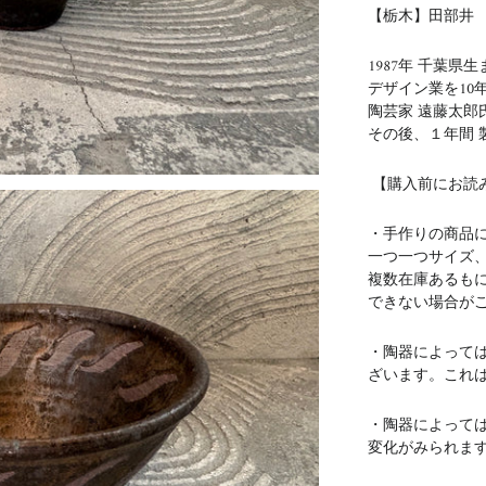
【栃木】田部井
1987年 千葉県
デザイン業を10
陶芸家 遠藤太郎
その後、１年間 
【購入前にお読
・手作りの商品
一つ一つサイズ
複数在庫あるも
できない場合が
・陶器によって
ざいます。これ
・陶器によって
変化がみられま