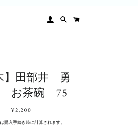
ログイン
検索
カート
木】田部井 勇
黒 お茶碗 75
通
販
¥2,200
常
売
価
価
料
は購入手続き時に計算されます。
格
格