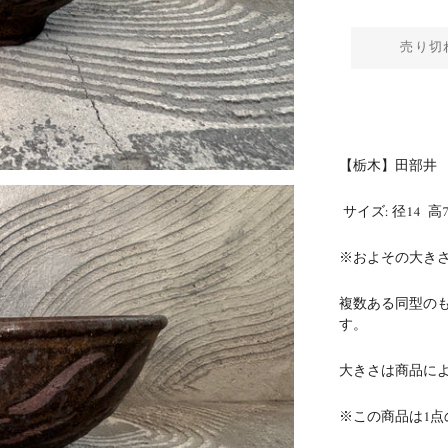
売り切
【栃木】田部井 
サイズ:
径14
高
※およその大き
複数ある同型の
す。
大きさは商品に
※この商品は1点