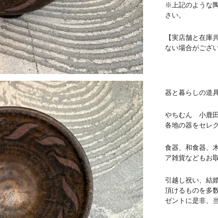
※上記のような
さい。
【実店舗と在庫
ない場合がござ
器と暮らしの道具 
やちむん 小鹿
各地の器をセレ
食器、和食器、
ア雑貨などもお
引越し祝い、結
頂けるものを多
ゼントに是非、