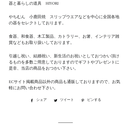
器と暮らしの道具 HIYORI
やちむん 小鹿田焼 スリップウエアなどを中心に全国各地
の器をセレクトしております。
食器、和食器、木工製品、カトラリー、お箸、インテリア雑
貨などもお取り扱いしております。
引越し祝い、結婚祝い、新生活のお祝いとしておつかい頂け
るものを多数ご用意しておりますのでギフトやプレゼントに
是非、当店の商品をおつかい下さい。
ECサイト掲載商品以外の商品も通販しておりますので、お気
軽にお問い合わせ下さい。
シェア
Facebook
ツイート
Twitter
ピンする
Pinterest
で
に
で
シ
投
ピ
ェ
稿
ン
ア
す
す