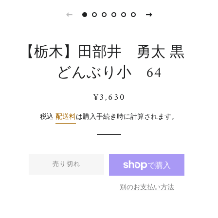
【栃木】田部井 勇太 黒
どんぶり小 64
通
販
¥3,630
常
売
価
価
税込
配送料
は購入手続き時に計算されます。
格
格
売り切れ
別のお支払い方法