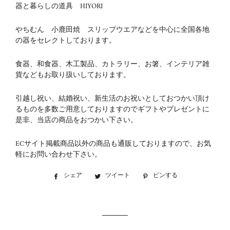
器と暮らしの道具 HIYORI
やちむん 小鹿田焼 スリップウエアなどを中心に全国各地
の器をセレクトしております。
食器、和食器、木工製品、カトラリー、お箸、インテリア雑
貨などもお取り扱いしております。
引越し祝い、結婚祝い、新生活のお祝いとしておつかい頂け
るものを多数ご用意しておりますのでギフトやプレゼントに
是非、当店の商品をおつかい下さい。
ECサイト掲載商品以外の商品も通販しておりますので、お気
軽にお問い合わせ下さい。
シェア
Facebook
ツイート
Twitter
ピンする
Pinterest
で
に
で
シ
投
ピ
ェ
稿
ン
ア
す
す