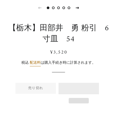
【栃木】田部井 勇 粉引 6
寸皿 54
通
販
¥3,520
常
売
価
価
税込
配送料
は購入手続き時に計算されます。
格
格
売り切れ