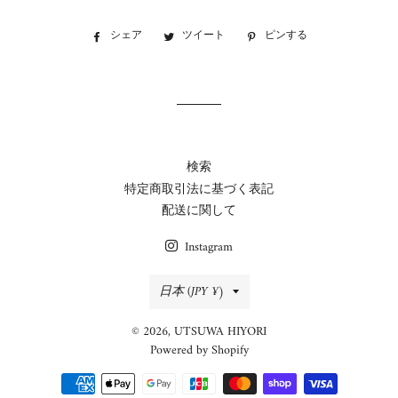
シェア
Facebook
ツイート
Twitter
ピンする
Pinterest
で
に
で
シ
投
ピ
ェ
稿
ン
ア
す
す
す
る
る
る
検索
特定商取引法に基づく表記
配送に関して
Instagram
国/
日本 (JPY ¥)
地
© 2026,
UTSUWA HIYORI
域
Powered by Shopify
決