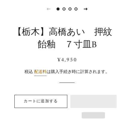
【栃木】高橋あい 押紋
飴釉 ７寸皿B
通
販
¥4,950
常
売
価
価
税込
配送料
は購入手続き時に計算されます。
格
格
カートに追加する