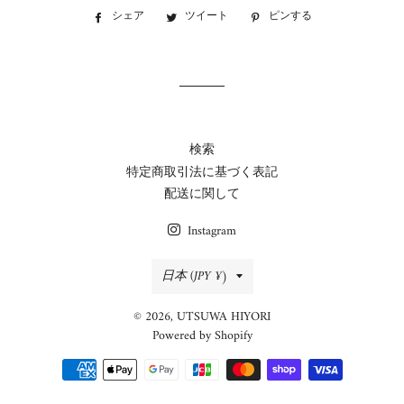
シェア
Facebook
ツイート
Twitter
ピンする
Pinterest
で
に
で
シ
投
ピ
ェ
稿
ン
ア
す
す
す
る
る
る
検索
特定商取引法に基づく表記
配送に関して
Instagram
国/
日本 (JPY ¥)
地
© 2026,
UTSUWA HIYORI
域
Powered by Shopify
決
済