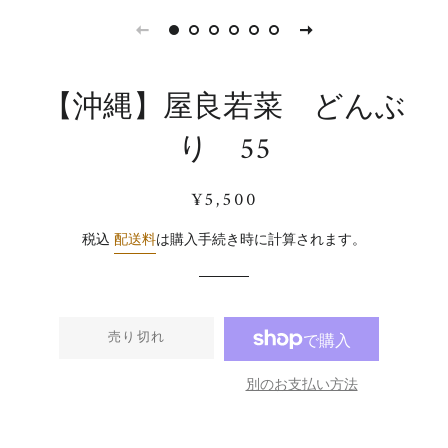
【沖縄】屋良若菜 どんぶ
り 55
通
販
¥5,500
常
売
価
価
税込
配送料
は購入手続き時に計算されます。
格
格
売り切れ
別のお支払い方法