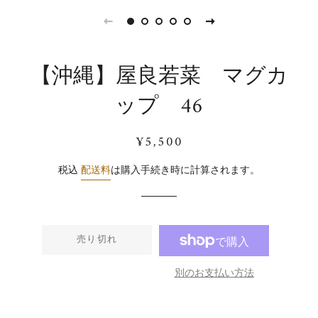
【沖縄】屋良若菜 マグカ
ップ 46
通
販
¥5,500
常
売
価
価
税込
配送料
は購入手続き時に計算されます。
格
格
売り切れ
別のお支払い方法