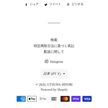
シェア
Facebook
ツイート
Twitter
ピンする
Pinterest
で
に
で
シ
投
ピ
ェ
稿
ン
ア
す
す
す
る
る
る
検索
特定商取引法に基づく表記
配送に関して
Instagram
国/
日本 (JPY ¥)
地
© 2026,
UTSUWA HIYORI
域
Powered by Shopify
決
済