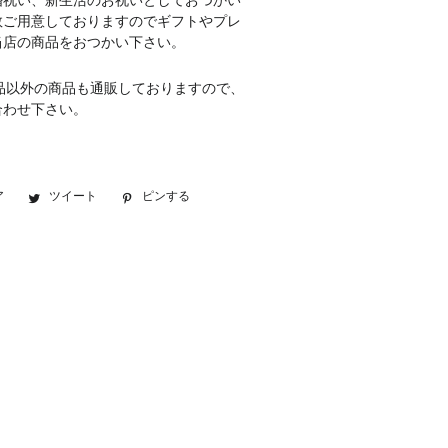
婚祝い、新生活のお祝いとしておつかい
数ご用意しておりますのでギフトやプレ
当店の商品をおつかい下さい。
品以外の商品も通販しておりますので、
合わせ下さい。
ア
Facebook
ツイート
Twitter
ピンする
Pinterest
で
に
で
シ
投
ピ
ェ
稿
ン
ア
す
す
す
る
る
る