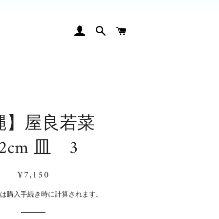
ログイン
検索
カート
縄】屋良若菜
2cm 皿 3
通
販
¥7,150
常
売
価
価
料
は購入手続き時に計算されます。
格
格