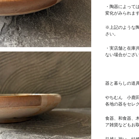
・陶器によって
変化がみられま
※上記のような
さい。
・実店舗と在庫
ない場合がござ
器と暮らしの道具 
やちむん 小鹿
各地の器をセレ
食器、和食器、
ア雑貨などもお