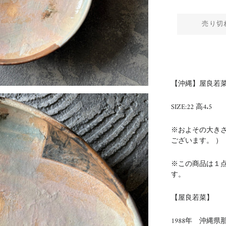
売り切
【沖縄】屋良若菜 
SIZE:22 高4.5
※およその大き
ございます。 ）
※この商品は１
す。
【屋良若菜】
1988年 沖縄