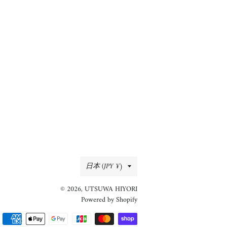
国/
日本 (JPY ¥)
地
© 2026,
UTSUWA HIYORI
域
Powered by Shopify
決