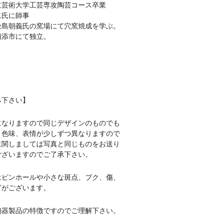
立芸術大学
工芸専攻陶芸コース卒業
二氏に師事
松島朝義氏の窯場にて穴窯焼成を学ぶ。
県浦添市にて独立。
み下さい】
になりますので同じデザインのものでも
、色味、表情が少しずつ異なりますので
に関しましては写真と同じものをお送り
ございますのでご了承下さい。
はピンホールや小さな斑点、ブク、傷、
どがございます。
陶器製品の特徴ですのでご理解下さい。