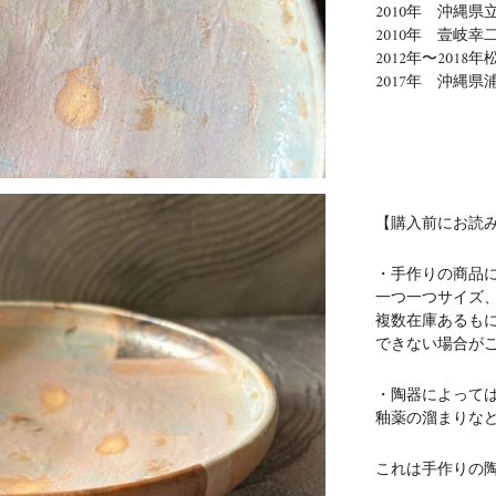
2010年 沖縄県
2010年 壹岐幸
2012年〜2018年
2017年 沖縄
【購入前にお読
・手作りの商品
一つ一つサイズ
複数在庫あるも
できない場合が
・陶器によって
釉薬の溜まりな
これは手作りの