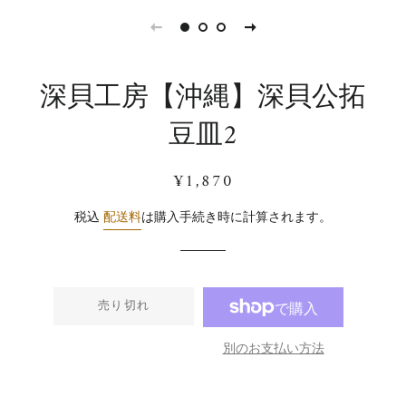
深貝工房【沖縄】深貝公拓
豆皿2
通
販
¥1,870
常
売
価
価
税込
配送料
は購入手続き時に計算されます。
格
格
売り切れ
別のお支払い方法