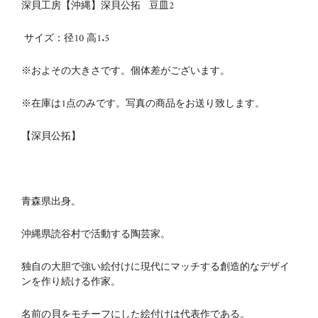
深貝工房【沖縄】深貝公拓 豆皿2
サイズ：
径10
高1.5
※およその大きさです。個体差がございます。
※在庫は1点のみです。写真の商品をお送り致します。
【深貝公拓】
青森県出身。
沖縄県読谷村で活動する陶芸家。
独自の大胆で強い絵付けに現代にマッチする創造的なデザイ
ンを作り続ける作家。
名前の貝をモチーフにした絵付けは代表作である。