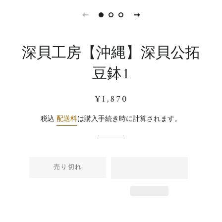
深貝工房【沖縄】深貝公拓
豆鉢1
通
販
¥1,870
常
売
価
価
税込
配送料
は購入手続き時に計算されます。
格
格
売り切れ