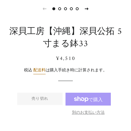
深貝工房【沖縄】深貝公拓 5
寸まる鉢33
通
販
¥4,510
常
売
価
価
税込
配送料
は購入手続き時に計算されます。
格
格
売り切れ
別のお支払い方法