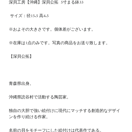
深貝工房【沖縄】深貝公拓 5寸まる鉢33
サイズ：
径15.5
高4.5
※およその大きさです。個体差がございます。
※在庫は1点のみです。写真の商品をお送り致します。
【深貝公拓】
青森県出身。
沖縄県読谷村で活動する陶芸家。
独自の大胆で強い絵付けに現代にマッチする創造的なデザイ
ンを作り続ける作家。
名前の貝をモチーフにした絵付けは代表作である。