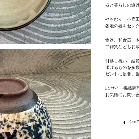
器と暮らしの道具 
やちむん 小鹿
各地の器をセレ
食器、和食器、
ア雑貨などもお
引越し祝い、結
頂けるものを多
ゼントに是非、
ECサイト掲載商
お気軽にお問い
シェ