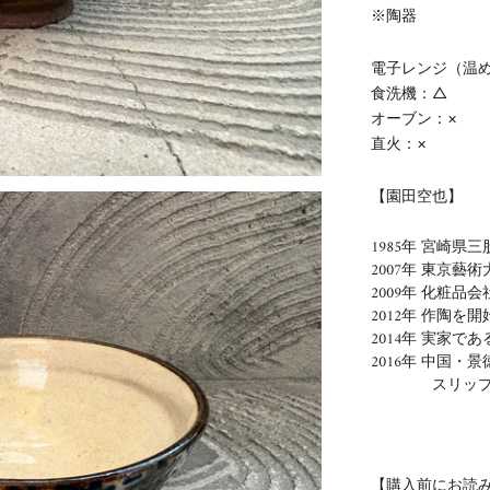
※陶器
電子レンジ（温
食洗機：△
オーブン：×
直火：×
【
園田空也】
1985年 宮崎県
2007年 東京藝
2009年 化粧
2012年 作陶を開
2014年 実家で
2016年 中国・
スリップウ
【購入前にお読