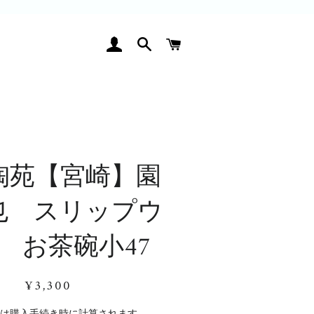
ログイン
検索
カート
陶苑【宮崎】園
也 スリップウ
 お茶碗小47
通
販
¥3,300
常
売
価
価