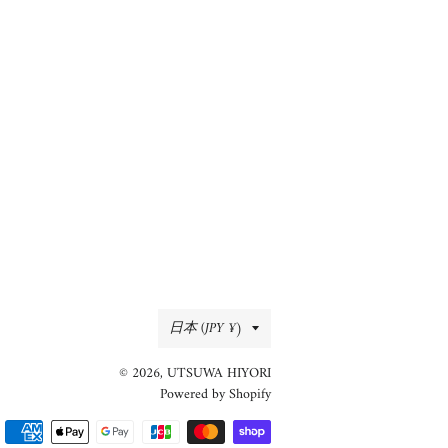
ェ
稿
ン
ア
す
す
す
る
る
る
国/
日本 (JPY ¥)
地
© 2026,
UTSUWA HIYORI
域
Powered by Shopify
決