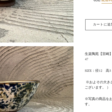
税込
配送
カートに追
生楽陶苑【宮崎
47
SIZE：径12 高5
※およその大き
ございます。 ）
※写真の商品を
す。