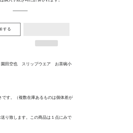
料
は購入手続き時に計算されます。
格
格
加する
】園田空也 スリップウエア お茶碗小
さです。（複数在庫あるものは個体差が
お送り致します。この商品は１点にみで