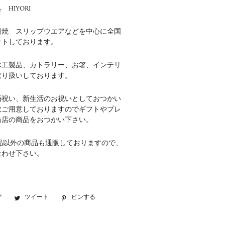
HIYORI
田焼 スリップウエアなどを中心に全国
クトしております。
木工製品、カトラリー、お箸、インテリ
取り扱いしております。
婚祝い、新生活のお祝いとしておつかい
数ご用意しておりますのでギフトやプレ
当店の商品をおつかい下さい。
品以外の商品も通販しておりますので、
合わせ下さい。
ア
Facebook
ツイート
Twitter
ピンする
Pinterest
で
に
で
シ
投
ピ