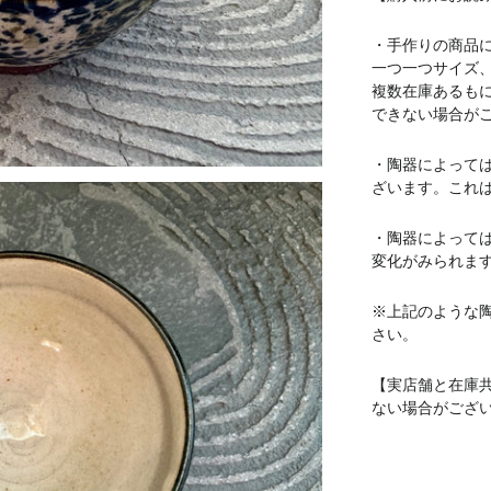
・手作りの商品
一つ一つサイズ
複数在庫あるも
できない場合が
・陶器によって
ざいます。これ
・陶器によって
変化がみられま
※上記のような
さい。
【実店舗と在庫
ない場合がござ