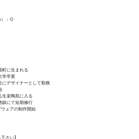
め）：○
三股町に生まれる
術大学卒業
品会社にデザイナーとして勤務
始
ある生楽陶苑に入る
景徳鎮にて短期修行
ェアの制作開始
み下さい】