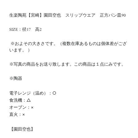
生楽陶苑【宮崎】園田空也 スリップウエア 正方パン皿90
SIZE：径17 高2
※およその大きさです。（複数在庫あるものは個体差がござ
います。 ）
※写真の商品をお送り致します。この商品は１点にみです。
※陶器
電子レンジ（温め）：○
食洗機：△
オーブン：×
直火：×
【
園田空也】