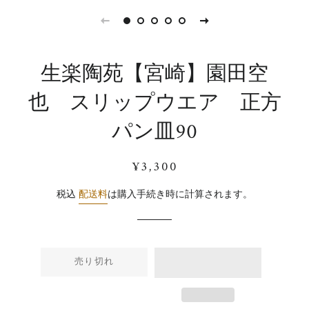
生楽陶苑【宮崎】園田空
也 スリップウエア 正方
パン皿90
通
販
¥3,300
常
売
価
価
税込
配送料
は購入手続き時に計算されます。
格
格
売り切れ