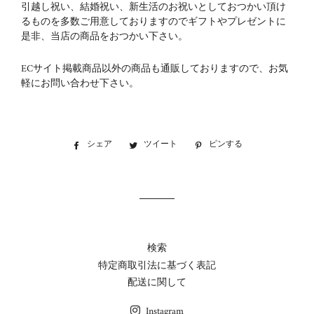
引越し祝い、結婚祝い、新生活のお祝いとしておつかい頂け
るものを多数ご用意しておりますのでギフトやプレゼントに
是非、当店の商品をおつかい下さい。
ECサイト掲載商品以外の商品も通販しておりますので、お気
軽にお問い合わせ下さい。
シェア
Facebook
ツイート
Twitter
ピンする
Pinterest
で
に
で
シ
投
ピ
ェ
稿
ン
ア
す
す
す
る
る
る
検索
特定商取引法に基づく表記
配送に関して
Instagram