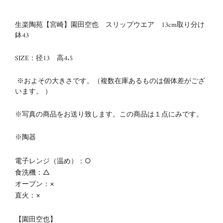
生楽陶苑【宮崎】園田空也 スリップウエア 13cm取り分け
鉢43
SIZE：径13 高4.5
※およその大きさです。（複数在庫あるものは個体差がござ
います。 ）
※写真の商品をお送り致します。この商品は１点にみです。
※陶器
電子レンジ（温め）：○
食洗機：△
オーブン：×
直火：×
【
園田空也】