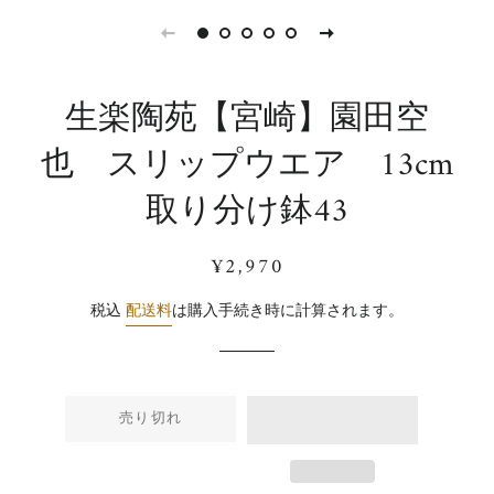
生楽陶苑【宮崎】園田空
也 スリップウエア 13cm
取り分け鉢43
通
販
¥2,970
常
売
価
価
税込
配送料
は購入手続き時に計算されます。
格
格
売り切れ