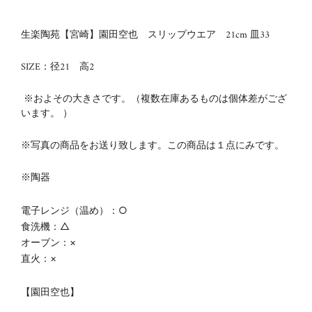
生楽陶苑【宮崎】園田空也 スリップウエア 21cm 皿33
SIZE：径21 高2
※およその大きさです。（複数在庫あるものは個体差がござ
います。 ）
※写真の商品をお送り致します。この商品は１点にみです。
※陶器
電子レンジ（温め）：○
食洗機：△
オーブン：×
直火：×
【
園田空也】