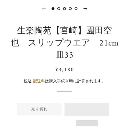
生楽陶苑【宮崎】園田空
也 スリップウエア 21cm
皿33
通
販
¥4,180
常
売
価
価
税込
配送料
は購入手続き時に計算されます。
格
格
売り切れ