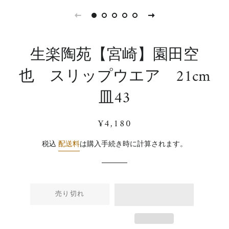
生楽陶苑【宮崎】園田空
也 スリップウエア 21cm
皿43
通
販
¥4,180
常
売
価
価
税込
配送料
は購入手続き時に計算されます。
格
格
売り切れ