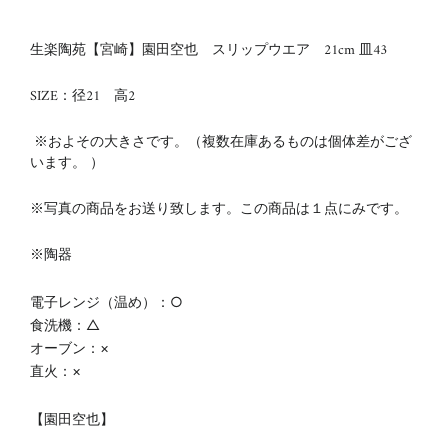
生楽陶苑【宮崎】園田空也 スリップウエア 21cm 皿43
SIZE：径21 高2
※およその大きさです。（複数在庫あるものは個体差がござ
います。 ）
※写真の商品をお送り致します。この商品は１点にみです。
※陶器
電子レンジ（温め）：○
食洗機：△
オーブン：×
直火：×
【
園田空也】