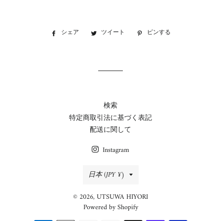
シェア
Facebook
ツイート
Twitter
ピンする
Pinterest
で
に
で
シ
投
ピ
ェ
稿
ン
ア
す
す
す
る
る
る
検索
特定商取引法に基づく表記
配送に関して
Instagram
国/
日本 (JPY ¥)
地
© 2026,
UTSUWA HIYORI
域
Powered by Shopify