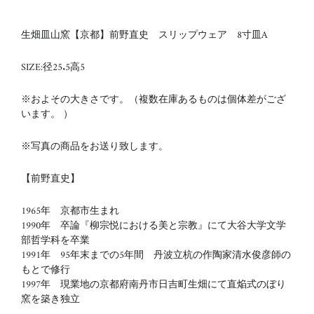
生畑皿山窯【京都】前野直史 スリップウェア 8寸皿A
SIZE:径25.5高5
※およその大きさです。（複数在庫あるものは個体差がござ
います。 ）
※写真の商品をお送り致します。
【前野直史
】
1965年 京都市生まれ
1990年 卒論『柳宗悦における美と宗教』にて大谷大学文学
部哲学科を卒業
1991年 95年末までの5年間 丹波立杭の作陶家清水俊彦師の
もとで修行
1997年 現業地の京都府南丹市日吉町生畑にて直焔式のぼり
窯を築き独立