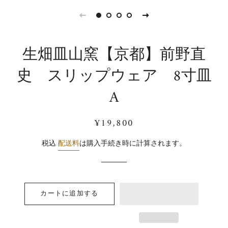
生畑皿山窯【京都】前野直
史 スリップウェア 8寸皿
A
通
販
¥19,800
常
売
価
価
税込
配送料
は購入手続き時に計算されます。
格
格
カートに追加する