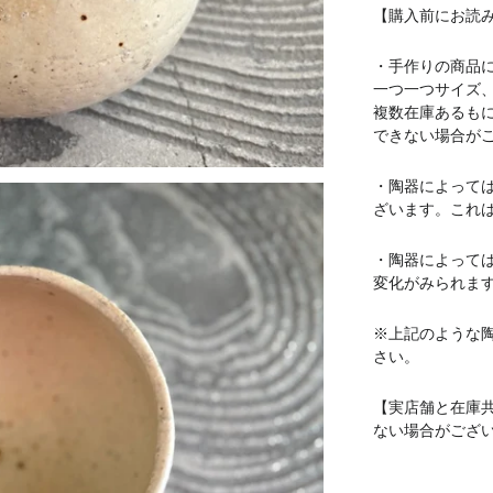
【購入前にお読
・手作りの商品
一つ一つサイズ
複数在庫あるも
できない場合が
・陶器によって
ざいます。これ
・陶器によって
変化がみられま
※上記のような
さい。
【実店舗と在庫
ない場合がござ