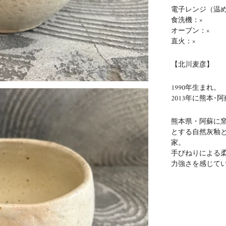
電子レンジ（温め
食洗機：×
オーブン：×
直火：×
【北川麦彦】
1990年生まれ。
2013年に熊本
熊本県・阿蘇に
とする自然灰釉
家。
手びねりによる
力強さを感じて