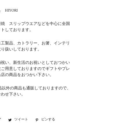
HIYORI
田焼 スリップウエアなどを中心に全国
クトしております。
木工製品、カトラリー、お箸、インテリ
取り扱いしております。
婚祝い、新生活のお祝いとしておつかい
数ご用意しておりますのでギフトやプレ
当店の商品をおつかい下さい。
品以外の商品も通販しておりますので、
合わせ下さい。
ア
Facebook
ツイート
Twitter
ピンする
Pinterest
で
に
で