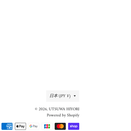
シ
投
ピ
ェ
稿
ン
ア
す
す
す
る
る
る
国/
日本 (JPY ¥)
地
© 2026,
UTSUWA HIYORI
域
Powered by Shopify
決