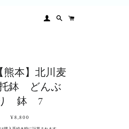
ログイン
検索
カート
【熊本】北川麦
托鉢 どんぶ
り 鉢 7
通
販
¥8,800
常
売
価
価