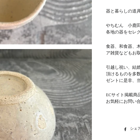
器と暮らしの道具 
やちむん 小鹿
各地の器をセレ
食器、和食器、
ア雑貨などもお
引越し祝い、結
頂けるものを多
ゼントに是非、
ECサイト掲載商
お気軽にお問い
シェ