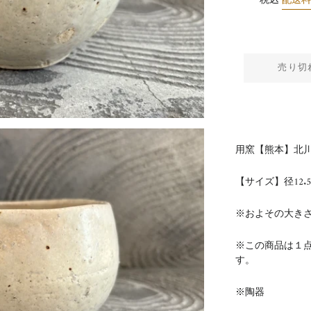
税込
配送
売り切
用窯【熊本】北
【サイズ】径12.
※およその大き
※この商品は１
す。
※陶器