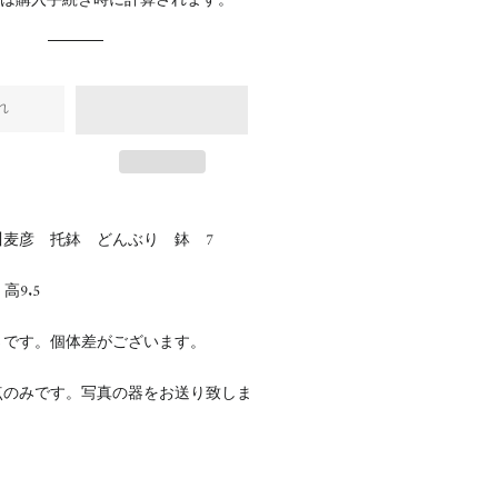
料
は購入手続き時に計算されます。
格
格
れ
川麦彦 托鉢 どんぶり 鉢 7
5
高9.5
さです。個体差がございます。
点のみです。写真の器をお送り致しま