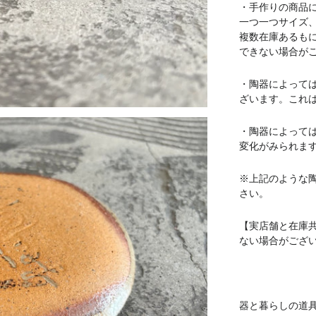
・手作りの商品
一つ一つサイズ
複数在庫あるも
できない場合が
・陶器によって
ざいます。これ
・陶器によって
変化がみられま
※上記のような
さい。
【実店舗と在庫
ない場合がござ
器と暮らしの道具 