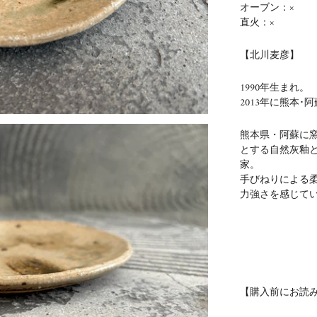
オーブン：×
直火：×
【北川麦彦】
1990年生まれ。
2013年に熊本
熊本県・阿蘇に
とする自然灰釉
家。
手びねりによる
力強さを感じて
【購入前にお読