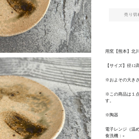
売り切
用窯【熊本】北川
【サイズ】径12
高
※およその大き
※この商品は１
す。
※陶器
電子レンジ（温め
食洗機：×