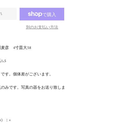
れ
別のお支払い方法
麦彦 4寸皿大58
1.5
さです。個体差がございます。
点のみです。写真の器をお送り致しま
）：×