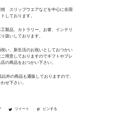
田焼 スリップウエアなどを中心に全国
クトしております。
木工製品、カトラリー、お箸、インテリ
取り扱いしております。
婚祝い、新生活のお祝いとしておつかい
数ご用意しておりますのでギフトやプレ
当店の商品をおつかい下さい。
品以外の商品も通販しておりますので、
合わせ下さい。
ア
Facebook
ツイート
Twitter
ピンする
Pinterest
で
に
で
シ
投
ピ
ェ
稿
ン