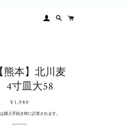
ログイン
検索
カート
【熊本】北川麦
 4寸皿大58
通
販
¥1,980
常
売
価
価
料
は購入手続き時に計算されます。
格
格