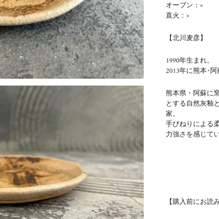
オーブン：×
直火：×
【北川麦彦】
1990年生まれ。
2013年に熊本
熊本県・阿蘇に
とする自然灰釉
家。
手びねりによる
力強さを感じて
【購入前にお読