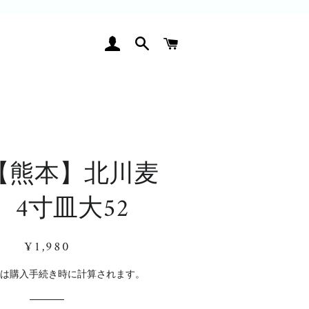
ログイン
検索
カート
【熊本】北川麦
 4寸皿大52
通
販
¥1,980
常
売
価
価
料
は購入手続き時に計算されます。
格
格