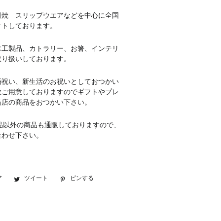
田焼 スリップウエアなどを中心に全国
クトしております。
木工製品、カトラリー、お箸、インテリ
取り扱いしております。
婚祝い、新生活のお祝いとしておつかい
数ご用意しておりますのでギフトやプレ
当店の商品をおつかい下さい。
品以外の商品も通販しておりますので、
合わせ下さい。
ア
Facebook
ツイート
Twitter
ピンする
Pinterest
で
に
で
シ
投
ピ
ェ
稿
ン