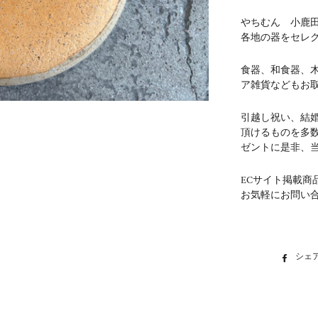
やちむん 小鹿
各地の器をセレ
食器、和食器、
ア雑貨などもお
引越し祝い、結
頂けるものを多
ゼントに是非、
ECサイト掲載商
お気軽にお問い
シェ