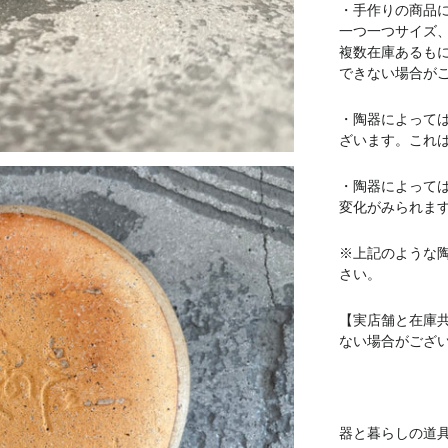
・手作りの商品
一つ一つサイズ
複数在庫あるも
できない場合が
・陶器によって
ざいます。これ
・陶器によって
変化がみられま
※上記のような
さい。
【実店舗と在庫
ない場合がござ
器と暮らしの道具 