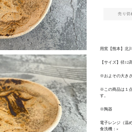
売り切
用窯【熊本】北川
【サイズ】径12
高
※およその大き
※この商品は１
す。
※陶器
電子レンジ（温め
食洗機：×