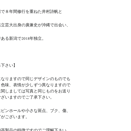
房で８年間修行を重ねた
井村詩帆と
県立芸大出身の廣兼史が沖縄で出会い、
ある新潟で2018年独立。
み下さい】
になりますので同じデザインのものでも
、色味、表情が少しずつ異なりますので
に関しましては写真と同じものをお送り
ございますのでご了承下さい。
はピンホールや小さな斑点、ブク、傷、
どがございます。
陶器製品の特徴ですのでご理解下さい。