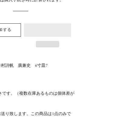
料
は購入手続き時に計算されます。
格
格
加する
村詩帆 廣兼史 6寸皿7
さです。（複数在庫あるものは個体差が
お送り致します。この商品は1点のみで