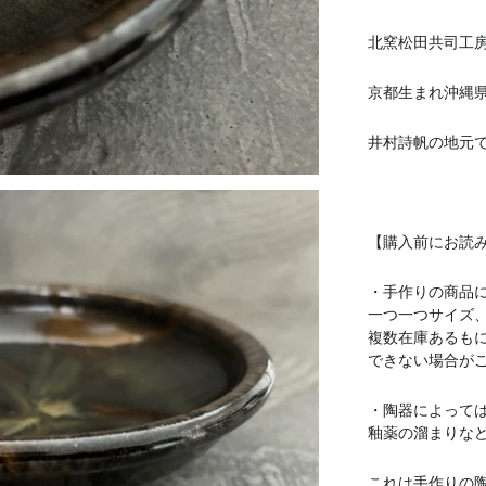
北窯松田共司工
京都生まれ沖縄
井村詩帆の
地元で
【購入前にお読
・手作りの商品
一つ一つサイズ
複数在庫あるも
できない場合が
・陶器によって
釉薬の溜まりな
これは手作りの