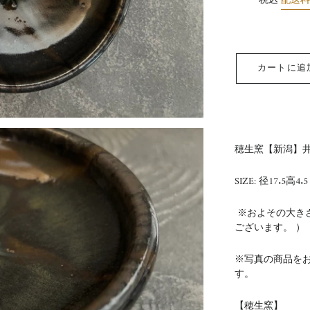
税込
配送
カートに追
穂生窯【新潟】井
SIZE: 径17.5高4.5
※およその大き
ございます。 ）
※写真の商品を
す。
【
穂生窯】