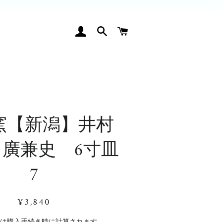
ログイン
検索
カート
窯【新潟】井村
廣兼史 6寸皿
7
通
販
¥3,840
常
売
価
価