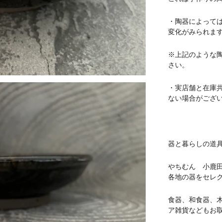
・陶器によって
変化がみられま
※上記のような
さい。
・実店舗と在庫
ない場合がござ
器と暮らしの道具 
やちむん 小鹿
各地の器をセレ
食器、和食器、
ア雑貨などもお