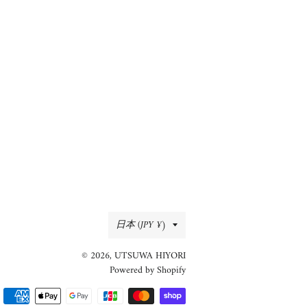
国/
日本 (JPY ¥)
地
© 2026,
UTSUWA HIYORI
域
Powered by Shopify
決