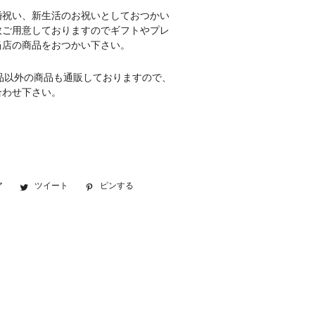
婚祝い、新生活のお祝いとしておつかい
数ご用意しておりますのでギフトやプレ
当店の商品をおつかい下さい。
品以外の商品も通販しておりますので、
合わせ下さい。
ア
Facebook
ツイート
Twitter
ピンする
Pinterest
で
に
で
シ
投
ピ
ェ
稿
ン
ア
す
す
す
る
る
る