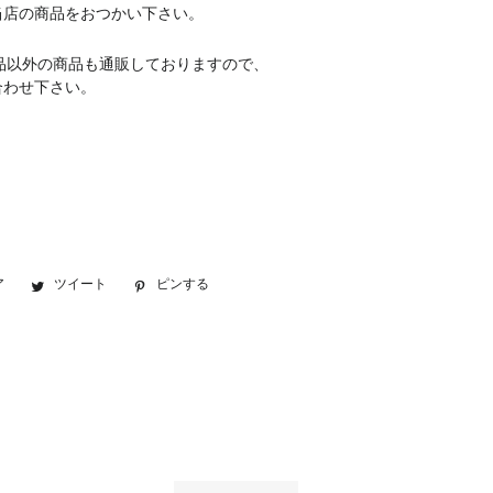
当店の商品をおつかい下さい。
品以外の商品も通販しておりますので、
合わせ下さい。
ア
Facebook
ツイート
Twitter
ピンする
Pinterest
で
に
で
シ
投
ピ
ェ
稿
ン
ア
す
す
す
る
る
る