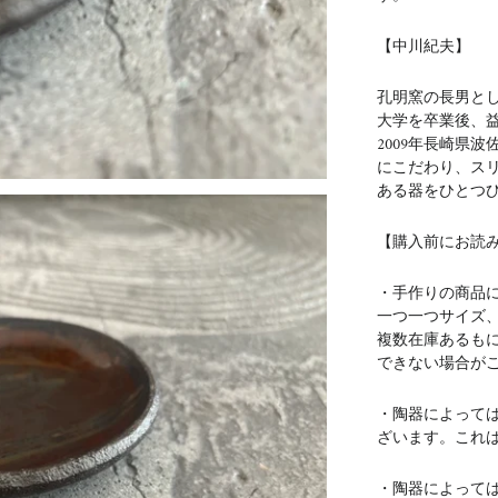
【中川紀夫】
孔明窯の長男と
大学を卒業後、
2009年長崎県
にこだわり、ス
ある器をひとつ
【購入前にお読
・手作りの商品
一つ一つサイズ
複数在庫あるも
できない場合が
・陶器によって
ざいます。これ
・陶器によって