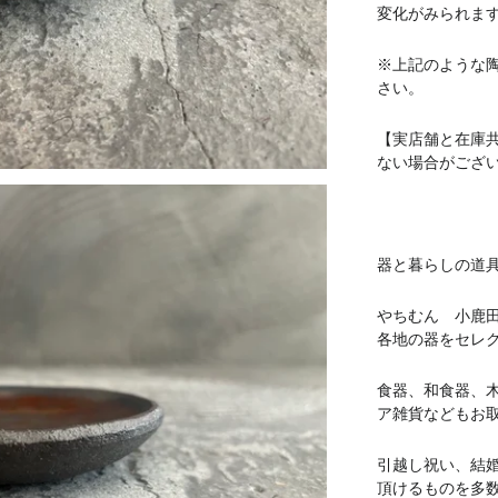
変化がみられま
※上記のような
さい。
【実店舗と在庫
ない場合がござ
器と暮らしの道具 
やちむん 小鹿
各地の器をセレ
食器、和食器、
ア雑貨などもお
引越し祝い、結
頂けるものを多