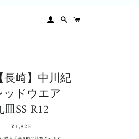
ログイン
検索
カート
【長崎】中川紀
レッドウエア
丸皿SS R12
通
販
¥1,925
常
売
価
価