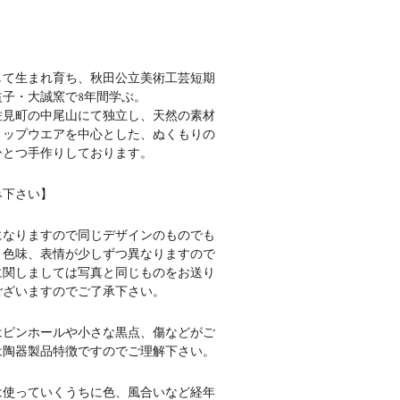
して生まれ育ち、秋田公立美術工芸短期
益子・大誠窯で8年間学ぶ。
波佐見町の中尾山にて独立し、天然の素材
リップウエアを中心とした、ぬくもりの
ひとつ手作りしております。
み下さい】
になりますので同じデザインのものでも
、色味、表情が少しずつ異なりますので
に関しましては写真と同じものをお送り
ございますのでご了承下さい。
はピンホールや小さな黒点、傷などがご
は陶器製品特徴ですのでご理解下さい。
は使っていくうちに色、風合いなど経年