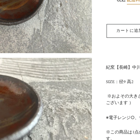
税込
配送
カートに追
紀窯【長崎】中川
SIZE：径9 高2
※およその大き
ございます ）
※電子レンジ○、
※この商品は1
す。