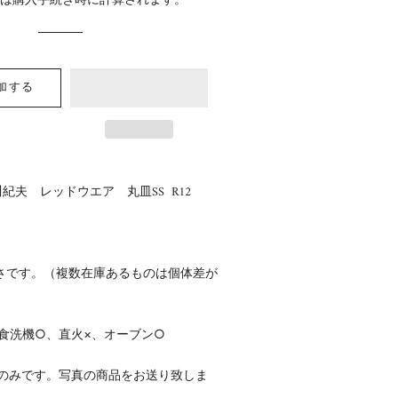
料
は購入手続き時に計算されます。
格
格
加する
紀夫 レッドウエア 丸皿SS R12
さです。（複数在庫あるものは個体差が
食洗機○、直火×、オーブン○
点のみです。写真の商品をお送り致しま