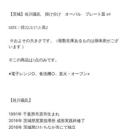
【茨城】佐川義乱 掛け分け オーバル プレート皿 69
SIZE：径22.5/17.5 高2
※およその大きさです。（複数在庫あるものは個体差がござ
います ）
※この商品は1点のみです。
※電子レンジ○、食洗機○、直火・オーブン×
【佐川義乱】
1991年 千葉県市原市生まれ
2016年 茨城県窯業指導所 成形実践科修了
2016年 茨城県ひたちなか市にて独立