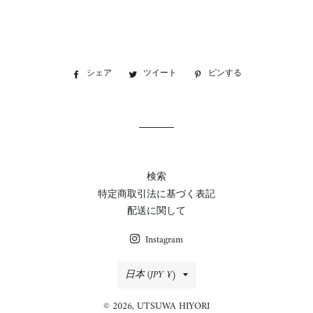
シェア
Facebook
ツイート
Twitter
ピンする
Pinterest
で
に
で
シ
投
ピ
ェ
稿
ン
ア
す
す
す
る
る
る
検索
特定商取引法に基づく表記
配送に関して
Instagram
国/
日本 (JPY ¥)
地
© 2026,
UTSUWA HIYORI