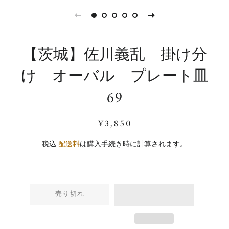
【茨城】佐川義乱 掛け分
け オーバル プレート皿
69
通
販
¥3,850
常
売
価
価
税込
配送料
は購入手続き時に計算されます。
格
格
売り切れ