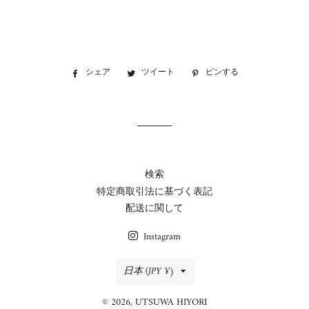
シェア
Facebook
ツイート
Twitter
ピンする
Pinterest
で
に
で
シ
投
ピ
ェ
稿
ン
ア
す
す
す
る
る
る
検索
特定商取引法に基づく表記
配送に関して
Instagram
国/
日本 (JPY ¥)
地
© 2026,
UTSUWA HIYORI