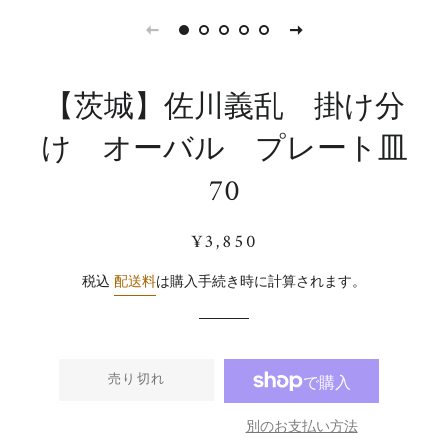
【茨城】佐川義乱 掛け分
け オーバル プレート皿
70
通
販
¥3,850
常
売
価
価
税込
配送料
は購入手続き時に計算されます。
格
格
売り切れ
別のお支払い方法