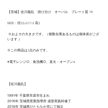
【茨城】佐川義乱 掛け分け オーバル プレート皿 70
SIZE：径22.5/17.5 高2
※およその大きさです。（複数在庫あるものは個体差がござ
います ）
※この商品は1点のみです。
※電子レンジ○、食洗機○、直火・オーブン×
【佐川義乱】
1991年 千葉県市原市生まれ
2016年 茨城県窯業指導所 成形実践科修了
2016年 茨城県ひたちなか市にて独立