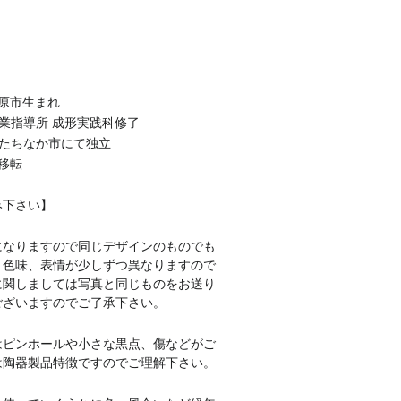
市原市生まれ
窯業指導所 成形実践科修了
県ひたちなか市にて独立
に移転
み下さい】
になりますので同じデザインのものでも
、色味、表情が少しずつ異なりますので
に関しましては写真と同じものをお送り
ございますのでご了承下さい。
はピンホールや小さな黒点、傷などがご
は陶器製品特徴ですのでご理解下さい。