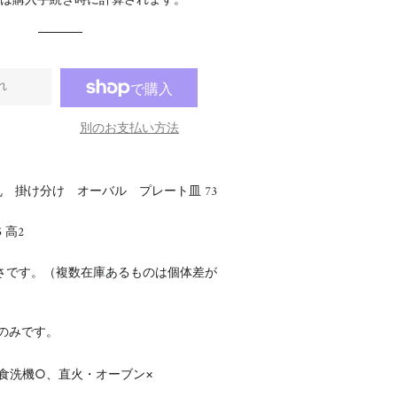
料
は購入手続き時に計算されます。
格
格
れ
別のお支払い方法
 掛け分け オーバル プレート皿 73
5 高2
さです。（複数在庫あるものは個体差が
のみです。
食洗機○、直火・オーブン×