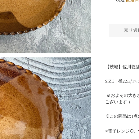
税込
配送
売り切
【茨城】佐川義乱
SIZE：径22.5/17.
※およその大き
ございます ）
※この商品は1点
※電子レンジ○、