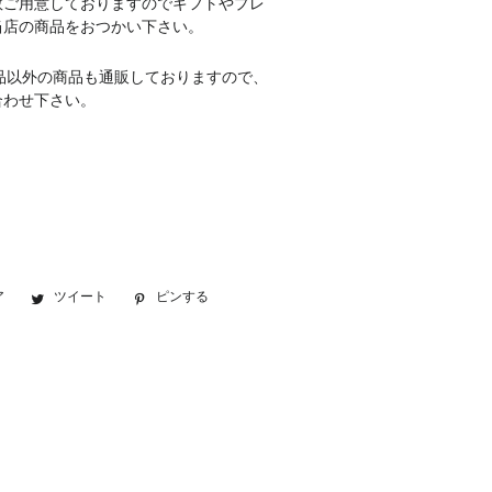
数ご用意しておりますのでギフトやプレ
当店の商品をおつかい下さい。
品以外の商品も通販しておりますので、
合わせ下さい。
ア
Facebook
ツイート
Twitter
ピンする
Pinterest
で
に
で
シ
投
ピ
ェ
稿
ン
ア
す
す
す
る
る
る