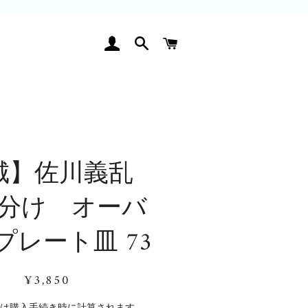
ログイン
検索
カート
城】佐川義乱
分け オーバ
プレート皿 73
通
販
¥3,850
常
売
価
価