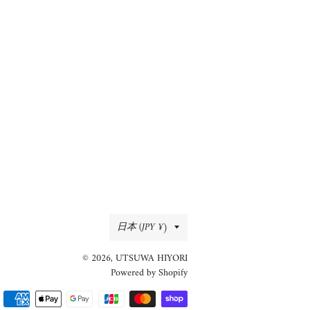
国/
日本 (JPY ¥)
地
© 2026,
UTSUWA HIYORI
域
Powered by Shopify
決