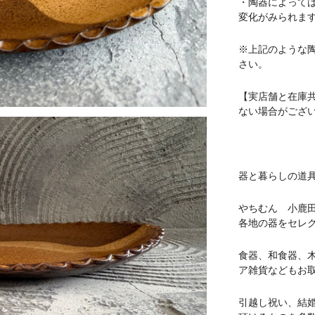
・陶器によって
変化がみられま
※上記のような
さい。
【実店舗と在庫
ない場合がござ
器と暮らしの道具 
やちむん 小鹿
各地の器をセレ
食器、和食器、
ア雑貨などもお
引越し祝い、結