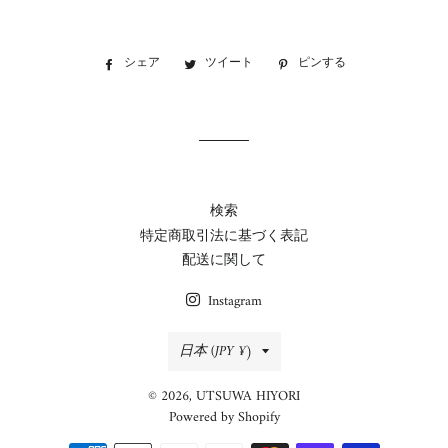
シェア
Facebook
ツイート
Twitter
ピンする
Pinterest
で
に
で
シ
投
ピ
ェ
稿
ン
ア
す
す
す
る
る
る
検索
特定商取引法に基づく表記
配送に関して
Instagram
国/
日本 (JPY ¥)
地
© 2026,
UTSUWA HIYORI
域
Powered by Shopify