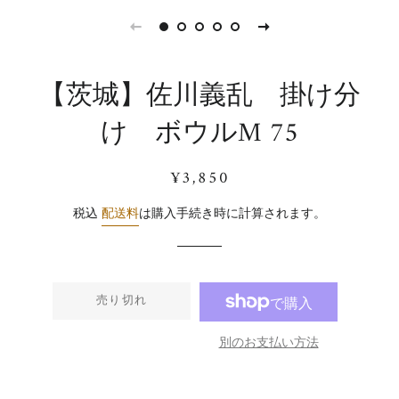
【茨城】佐川義乱 掛け分
け ボウルM 75
通
販
¥3,850
常
売
価
価
税込
配送料
は購入手続き時に計算されます。
格
格
売り切れ
別のお支払い方法