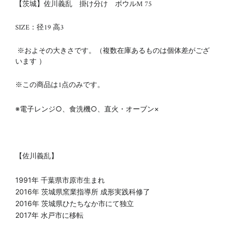
【茨城】佐川義乱 掛け分け ボウルM 75
SIZE：径19 高3
※およその大きさです。（複数在庫あるものは個体差がござ
います ）
※この商品は1点のみです。
※電子レンジ○、食洗機○、直火・オーブン×
【佐川義乱】
1991年 千葉県市原市生まれ
2016年 茨城県窯業指導所 成形実践科修了
2016年 茨城県ひたちなか市にて独立
2017年 水戸市に移転