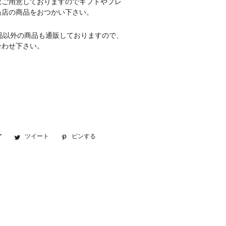
数ご用意しておりますのでギフトやプレ
当店の商品をおつかい下さい。
品以外の商品も通販しておりますので、
合わせ下さい。
ア
Facebook
ツイート
Twitter
ピンする
Pinterest
で
に
で
シ
投
ピ
ェ
稿
ン
ア
す
す
す
る
る
る