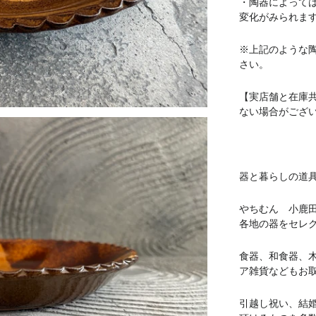
・陶器によって
変化がみられま
※上記のような
さい。
【実店舗と在庫
ない場合がござ
器と暮らしの道具 
やちむん 小鹿
各地の器をセレ
食器、和食器、
ア雑貨などもお
引越し祝い、結