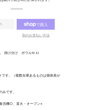
料
は購入手続き時に計算されます。
格
格
れ
別のお支払い方法
 掛け分け ボウルM 82
さです。（複数在庫あるものは個体差が
のみです。
食洗機○、直火・オーブン×