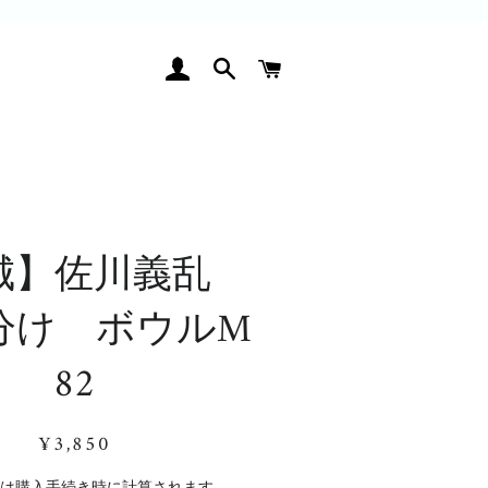
ログイン
検索
カート
城】佐川義乱
分け ボウルM
82
通
販
¥3,850
常
売
価
価