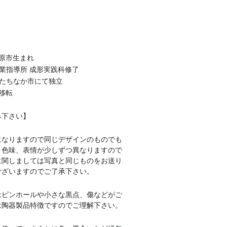
市原市生まれ
窯業指導所 成形実践科修了
県ひたちなか市にて独立
に移転
み下さい】
になりますので同じデザインのものでも
、色味、表情が少しずつ異なりますので
に関しましては写真と同じものをお送り
ございますのでご了承下さい。
はピンホールや小さな黒点、傷などがご
は陶器製品特徴ですのでご理解下さい。