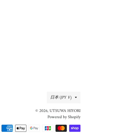
国/
日本 (JPY ¥)
地
© 2026,
UTSUWA HIYORI
域
Powered by Shopify
決