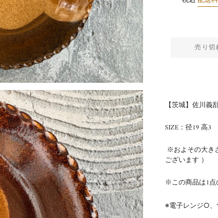
税込
配送
売り切
【茨城】佐川義乱
SIZE：径19 高3
※およその大き
ございます ）
※この商品は1点
※電子レンジ○、