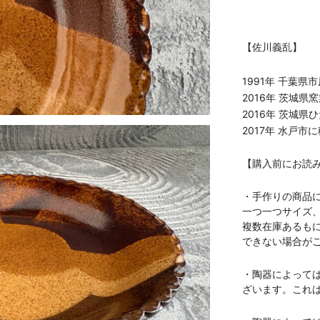
【佐川義乱】
1991年 千葉県
2016年 茨城県
2016年 茨城
2017年 水戸市
【購入前にお読
・手作りの商品
一つ一つサイズ
複数在庫あるも
できない場合が
・陶器によって
ざいます。これ