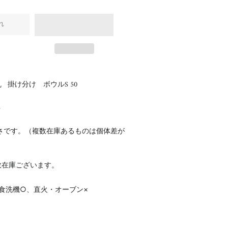
れ
 掛け分け ボウルS 50
5
さです。（複数在庫あるものは個体差が
数在庫ございます。
食洗機○、直火・オーブン×