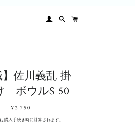
ログイン
検索
カート
城】佐川義乱 掛
 ボウルS 50
通
販
¥2,750
常
売
価
価
料
は購入手続き時に計算されます。
格
格