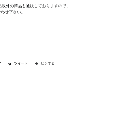
品以外の商品も通販しておりますので、
合わせ下さい。
ア
Facebook
ツイート
Twitter
ピンする
Pinterest
で
に
で
シ
投
ピ
ェ
稿
ン
ア
す
す
す
る
る
る