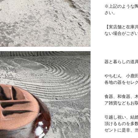
※上記のような
さい。
【実店舗と在庫
ない場合がござ
器と暮らしの道具 
やちむん 小鹿
各地の器をセレ
食器、和食器、
ア雑貨などもお
引越し祝い、結
頂けるものを多
ゼントに是非、