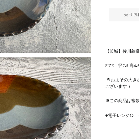
売り切
【茨城】佐川義乱
SIZE：径7.5 高6.
※およその大き
ございます ）
※この商品は複
※電子レンジ○、