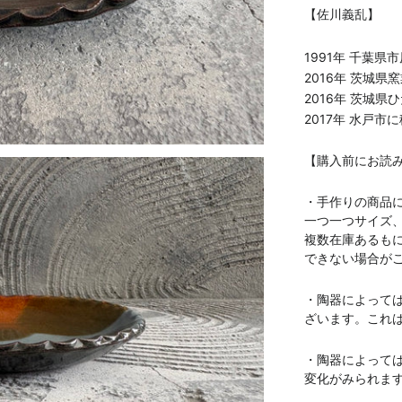
【佐川義乱】
1991年 千葉県
2016年 茨城県
2016年 茨城
2017年 水戸市
【購入前にお読
・手作りの商品
一つ一つサイズ
複数在庫あるも
できない場合が
・陶器によって
ざいます。これ
・陶器によって
変化がみられま