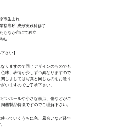
市原市生まれ
窯業指導所 成形実践科修了
県ひたちなか市にて独立
に移転
み下さい】
になりますので同じデザインのものでも
、色味、表情が少しずつ異なりますので
に関しましては写真と同じものをお送り
ございますのでご了承下さい。
はピンホールや小さな黒点、傷などがご
は陶器製品特徴ですのでご理解下さい。
は使っていくうちに色、風合いなど経年
す。