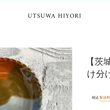
UTSUWA HIYORI
【茨
け分け
税込
配送