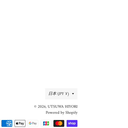
国/
日本 (JPY ¥)
地
© 2026,
UTSUWA HIYORI
域
Powered by Shopify
決