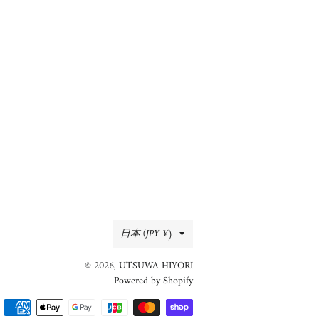
国/
日本 (JPY ¥)
地
© 2026,
UTSUWA HIYORI
域
Powered by Shopify
決