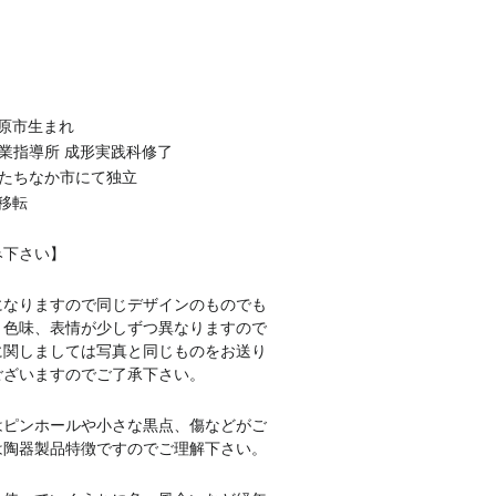
市原市生まれ
窯業指導所 成形実践科修了
県ひたちなか市にて独立
に移転
み下さい】
になりますので同じデザインのものでも
、色味、表情が少しずつ異なりますので
に関しましては写真と同じものをお送り
ございますのでご了承下さい。
はピンホールや小さな黒点、傷などがご
は陶器製品特徴ですのでご理解下さい。