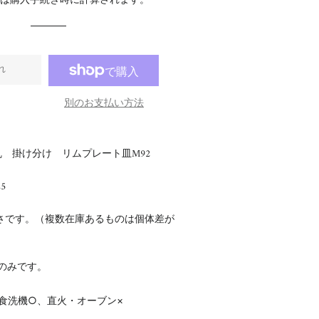
料
は購入手続き時に計算されます。
格
格
れ
別のお支払い方法
 掛け分け リムプレート皿M92
.5
さです。（複数在庫あるものは個体差が
のみです。
食洗機○、直火・オーブン×