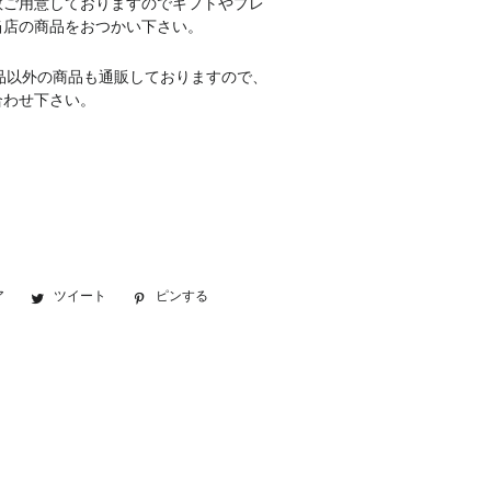
数ご用意しておりますのでギフトやプレ
当店の商品をおつかい下さい。
品以外の商品も通販しておりますので、
合わせ下さい。
ア
Facebook
ツイート
Twitter
ピンする
Pinterest
で
に
で
シ
投
ピ
ェ
稿
ン
ア
す
す
す
る
る
る