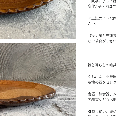
・陶器によって
変化がみられま
※上記のような
さい。
【実店舗と在庫
ない場合がござ
器と暮らしの道具 
やちむん 小鹿
各地の器をセレ
食器、和食器、
ア雑貨などもお
引越し祝い、結