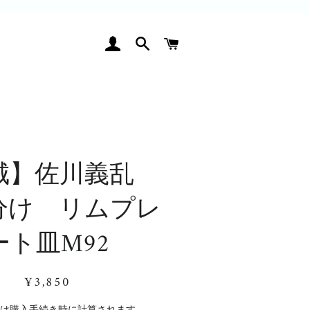
ログイン
検索
カート
城】佐川義乱
分け リムプレ
ート皿M92
通
販
¥3,850
常
売
価
価