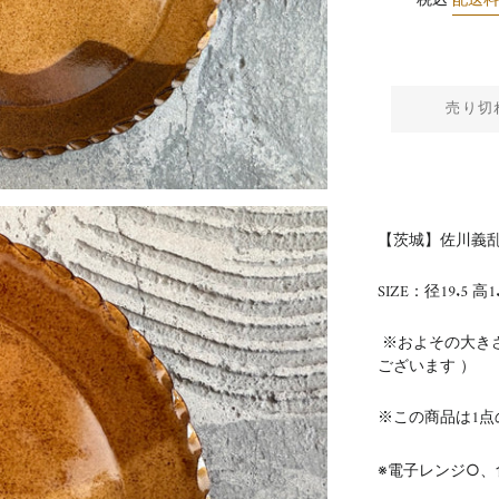
税込
配送
売り切
【茨城】佐川義乱
SIZE：径19.5 高1
※およその大き
ございます ）
※この商品は1点
※電子レンジ○、