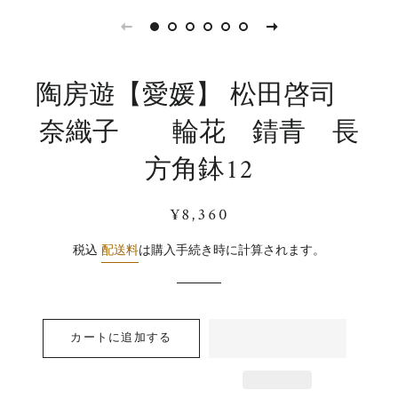
陶房遊【愛媛】 松田啓司
奈織子 輪花 錆青 長
方角鉢12
通
販
¥8,360
常
売
価
価
税込
配送料
は購入手続き時に計算されます。
格
格
カートに追加する