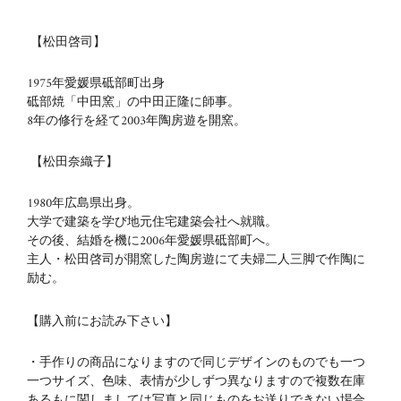
【松田啓司】
1975年愛媛県砥部町出身
砥部焼「中田窯」の中田正隆に師事。
8年の修行を経て2003年陶房遊を開窯。
【松田奈織子】
1980年広島県出身。
大学で建築を学び地元住宅建築会社へ就職。
その後、結婚を機に2006年愛媛県砥部町へ。
主人・松田啓司が開窯した陶房遊にて夫婦二人三脚で作陶に
励む。
【購入前にお読み下さい】
・手作りの商品になりますので同じデザインのものでも一つ
一つサイズ、色味、表情が少しずつ異なりますので複数在庫
あるもに関しましては写真と同じものをお送りできない場合