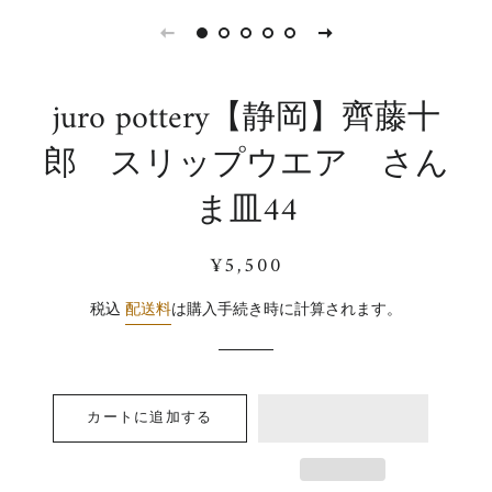
juro pottery【静岡】齊藤十
郎 スリップウエア さん
ま皿44
通
販
¥5,500
常
売
価
価
税込
配送料
は購入手続き時に計算されます。
格
格
カートに追加する