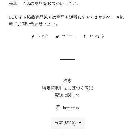
是非、当店の商品をおつかい下さい。
ECサイト掲載商品以外の商品も通販しておりますので、お気
軽にお問い合わせ下さい。
シェア
Facebook
ツイート
Twitter
ピンする
Pinterest
で
に
で
シ
投
ピ
ェ
稿
ン
ア
す
す
す
る
る
る
検索
特定商取引法に基づく表記
配送に関して
Instagram
国/
日本 (JPY ¥)
地