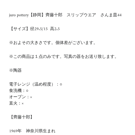
juro pottery【静岡】齊藤十郎 スリップウエア さんま皿44
【サイズ】径29.5/15
高2.5
※およその大きさです。個体差がございます。
※この商品は１点のみです。写真の器をお送り致します。
※陶器
電子レンジ（温め程度）：○
食洗機：○
オーブン：×
直火：×
【齊藤十郎】
1969年 神奈川県生まれ