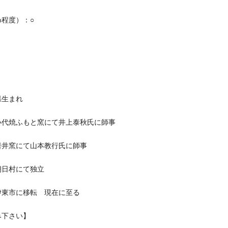
程度）：○
県生まれ
県小代焼ふもと窯にて井上泰秋氏に師事
県岩井窯にて山本教行氏に師事
県朝日村にて独立
県伊東市に移転 現在に至る
み下さい】