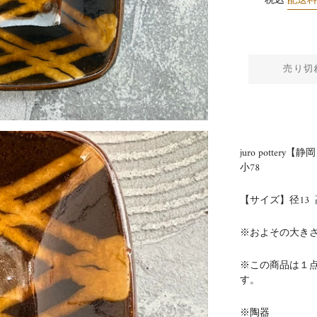
税込
配送
売り切
juro potte
小78
【サイズ】径13
※およその大き
※この商品は１
す。
※陶器