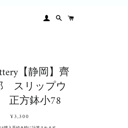
ログイン
検索
カート
pottery【静岡】齊
郎 スリップウ
 正方鉢小78
通
販
¥3,300
常
売
価
価