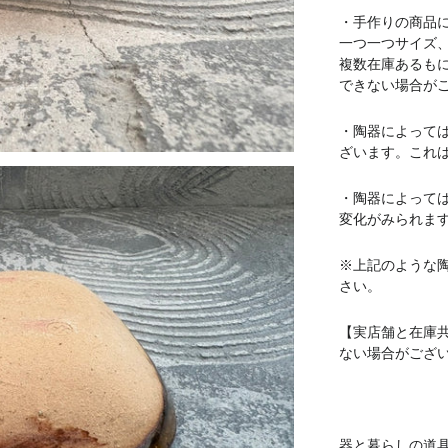
・手作りの商品
一つ一つサイズ
複数在庫あるも
できない場合が
・陶器によって
ざいます。これ
・陶器によって
変化がみられま
※上記のような
さい。
【実店舗と在庫
ない場合がござ
器と暮らしの道具 