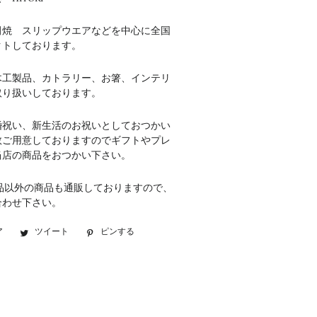
田焼 スリップウエアなどを中心に全国
クトしております。
木工製品、カトラリー、お箸、インテリ
取り扱いしております。
婚祝い、新生活のお祝いとしておつかい
数ご用意しておりますのでギフトやプレ
当店の商品をおつかい下さい。
品以外の商品も通販しておりますので、
合わせ下さい。
ア
Facebook
ツイート
Twitter
ピンする
Pinterest
で
に
で
シ
投
ピ
ェ
稿
ン
ア
す
す
す
る
る