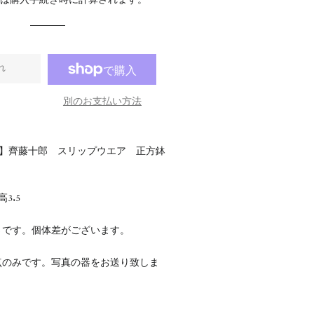
料
は購入手続き時に計算されます。
格
格
れ
別のお支払い方法
ry【静岡】齊藤十郎 スリップウエア 正方鉢
高3.5
さです。個体差がございます。
点のみです。写真の器をお送り致しま