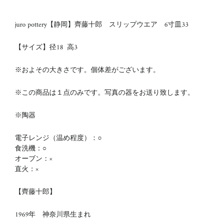
juro pottery【静岡】齊藤十郎 スリップウエア 6寸皿33
【サイズ】径18
高3
※およその大きさです。個体差がございます。
※この商品は１点のみです。写真の器をお送り致します。
※陶器
電子レンジ（温め程度）：○
食洗機：○
オーブン：×
直火：×
【齊藤十郎】
1969年 神奈川県生まれ