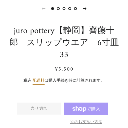
juro pottery【静岡】齊藤十
郎 スリップウエア 6寸皿
33
通
販
¥5,500
常
売
価
価
税込
配送料
は購入手続き時に計算されます。
格
格
売り切れ
別のお支払い方法