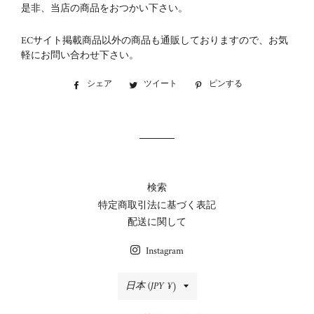
是非、当店の商品をおつかい下さい。
ECサイト掲載商品以外の商品も通販しておりますので、お気
軽にお問い合わせ下さい。
シェア
Facebook
ツイート
Twitter
ピンする
Pinterest
で
に
で
シ
投
ピ
ェ
稿
ン
ア
す
す
す
る
る
る
検索
特定商取引法に基づく表記
配送に関して
Instagram
国/
日本 (JPY ¥)
地