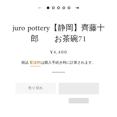
juro pottery【静岡】齊藤十
郎 お茶碗71
通
販
¥4,400
常
売
価
価
税込
配送料
は購入手続き時に計算されます。
格
格
売り切れ