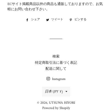
ECサイト掲載商品以外の商品も通販しておりますので、お気
軽にお問い合わせ下さい。
シェア
Facebook
ツイート
Twitter
ピンする
Pinterest
で
に
で
シ
投
ピ
ェ
稿
ン
ア
す
す
す
る
る
る
検索
特定商取引法に基づく表記
配送に関して
Instagram
国/
日本 (JPY ¥)
地
© 2026,
UTSUWA HIYORI
域
Powered by Shopify