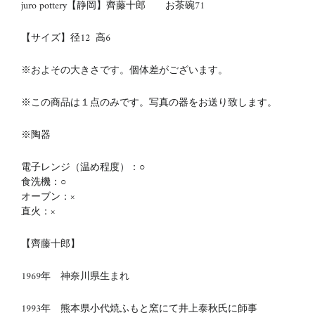
juro pottery【静岡】齊藤十郎 お茶碗71
【サイズ】径12
高6
※およその大きさです。個体差がございます。
※この商品は１点のみです。写真の器をお送り致します。
※陶器
電子レンジ（温め程度）：○
食洗機：○
オーブン：×
直火：×
【齊藤十郎】
1969年 神奈川県生まれ
1993年 熊本県小代焼ふもと窯にて井上泰秋氏に師事