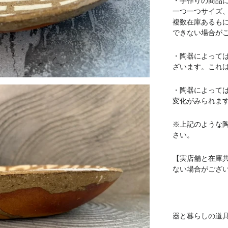
・手作りの商品
一つ一つサイズ
複数在庫あるも
できない場合が
・陶器によって
ざいます。これ
・陶器によって
変化がみられま
※上記のような
さい。
【実店舗と在庫
ない場合がござ
器と暮らしの道具 