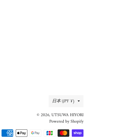
国/
日本 (JPY ¥)
地
© 2026,
UTSUWA HIYORI
域
Powered by Shopify
決