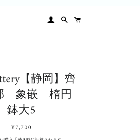
ログイン
検索
カート
pottery【静岡】齊
郎 象嵌 楕円
鉢大5
通
販
¥7,700
常
売
価
価