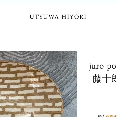
UTSUWA HIYORI
juro 
藤十