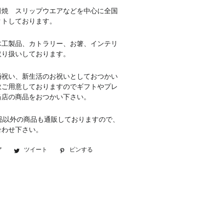
田焼 スリップウエアなどを中心に全国
クトしております。
木工製品、カトラリー、お箸、インテリ
取り扱いしております。
婚祝い、新生活のお祝いとしておつかい
数ご用意しておりますのでギフトやプレ
当店の商品をおつかい下さい。
品以外の商品も通販しておりますので、
合わせ下さい。
ア
Facebook
ツイート
Twitter
ピンする
Pinterest
で
に
で
シ
投
ピ
ェ
稿
ン
ア
す
す
す
る
る
る