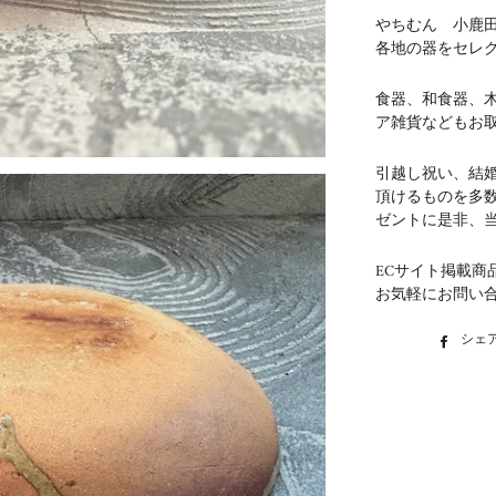
やちむん 小鹿
各地の器をセレ
食器、和食器、
ア雑貨などもお
引越し祝い、結
頂けるものを多
ゼントに是非、
ECサイト掲載商
お気軽にお問い
シェ