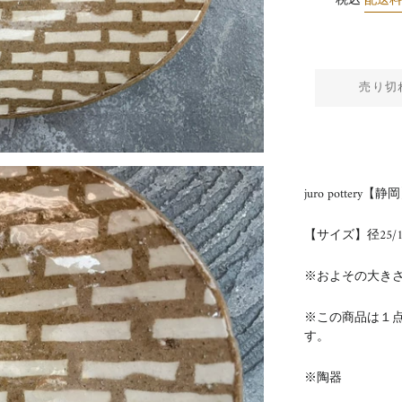
税込
配送
売り切
juro potte
【サイズ】径25/1
※およその大き
※この商品は１
す。
※陶器