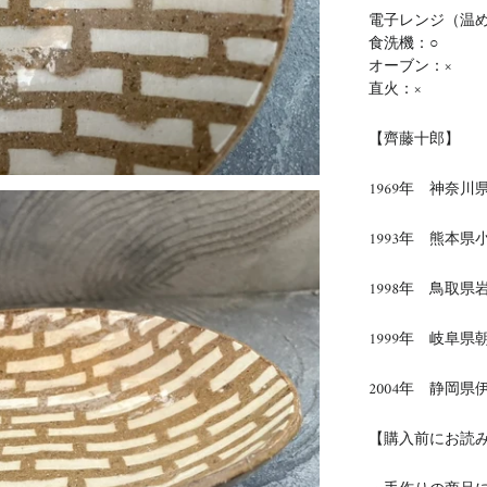
電子レンジ（温め
食洗機：○
オーブン：×
直火：×
【齊藤十郎】
1969年 神奈川
1993年 熊本
1998年 鳥取
1999年 岐阜
2004年 静岡
【購入前にお読