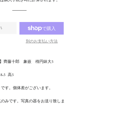
料
は購入手続き時に計算されます。
格
格
れ
別のお支払い方法
ry【静岡】齊藤十郎 象嵌 楕円鉢大5
8.5
高5
さです。個体差がございます。
点のみです。写真の器をお送り致しま