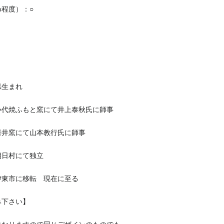
程度）：○
県生まれ
県小代焼ふもと窯にて井上泰秋氏に師事
県岩井窯にて山本教行氏に師事
県朝日村にて独立
県伊東市に移転 現在に至る
み下さい】