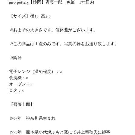
juro pottery【静岡】齊藤十郎 象嵌 5寸皿34
【サイズ】径15
高2.5
※およその大きさです。個体差がございます。
※この商品は１点のみです。写真の器をお送り致します。
※陶器
電子レンジ（温め程度）：○
食洗機：○
オーブン：×
直火：×
【齊藤十郎】
1969年 神奈川県生まれ
1993年 熊本県小代焼ふもと窯にて井上泰秋氏に師事