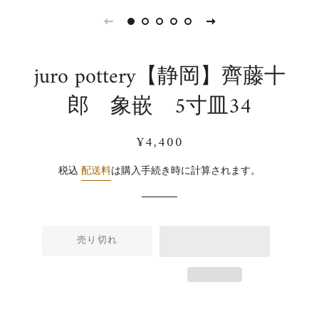
juro pottery【静岡】齊藤十
郎 象嵌 5寸皿34
通
販
¥4,400
常
売
価
価
税込
配送料
は購入手続き時に計算されます。
格
格
売り切れ