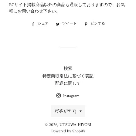
ECサイト掲載商品以外の商品も通販しておりますので、お気
軽にお問い合わせ下さい。
シェア
Facebook
ツイート
Twitter
ピンする
Pinterest
で
に
で
シ
投
ピ
ェ
稿
ン
ア
す
す
す
る
る
る
検索
特定商取引法に基づく表記
配送に関して
Instagram
国/
日本 (JPY ¥)
地
© 2026,
UTSUWA HIYORI
域
Powered by Shopify