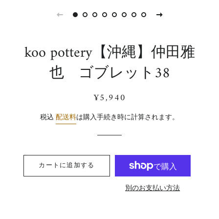
koo pottery【沖縄】仲田雅
也 ゴブレット38
通
販
¥5,940
常
売
価
価
税込
配送料
は購入手続き時に計算されます。
格
格
カートに追加する
別のお支払い方法