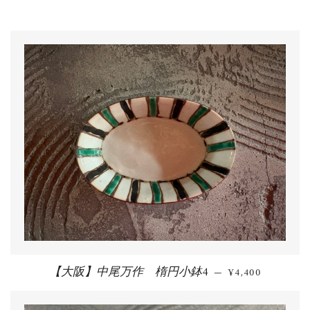
【大阪】中尾万作 楕円小鉢4
通常価格
—
¥4,400