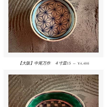
【大阪】中尾万作 ４寸皿15
通常価格
—
¥4,400