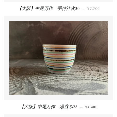
【大阪】中尾万作 手付汁次30
通常価格
—
¥7,700
【大阪】中尾万作 湯呑み28
通常価格
—
¥4,400