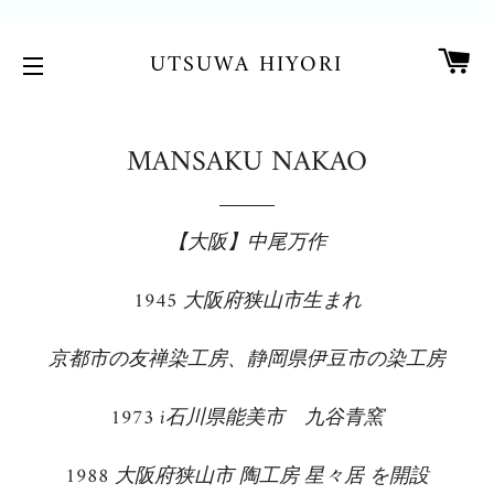
カ
UTSUWA HIYORI
サイトメニュー
MANSAKU NAKAO
【大阪】中尾万作
1945 大阪府狭山市生まれ
京都市の友禅染工房、静岡県伊豆市の染工房
1973 i石川県能美市 九谷
青窯
1988
大阪府狭山市
陶工房 星々居 を開設