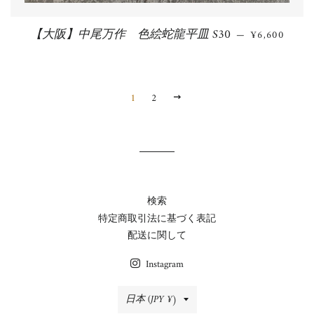
【大阪】中尾万作 色絵蛇龍平皿 S30
通常価格
—
¥6,600
1
2
次
へ
検索
特定商取引法に基づく表記
配送に関して
Instagram
国/
日本 (JPY ¥)