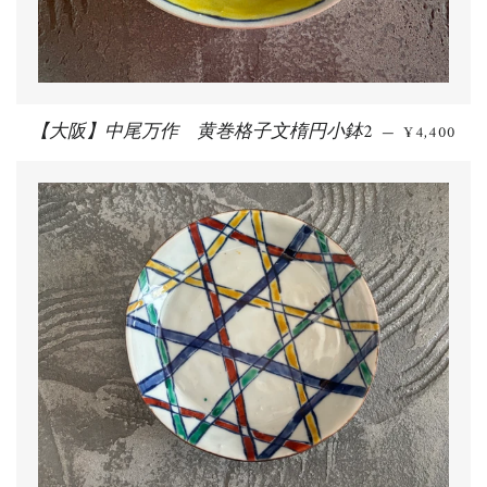
【大阪】中尾万作 黄巻格子文楕円小鉢2
通常価格
—
¥4,400