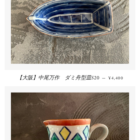
【大阪】中尾万作 ダミ舟型皿S20
通常価格
—
¥4,400