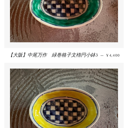
【大阪】中尾万作 緑巻格子文楕円小鉢3
通常価格
—
¥4,400