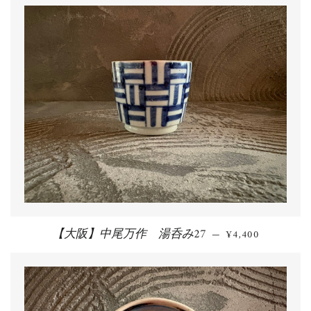
【大阪】中尾万作 湯呑み27
通常価格
—
¥4,400