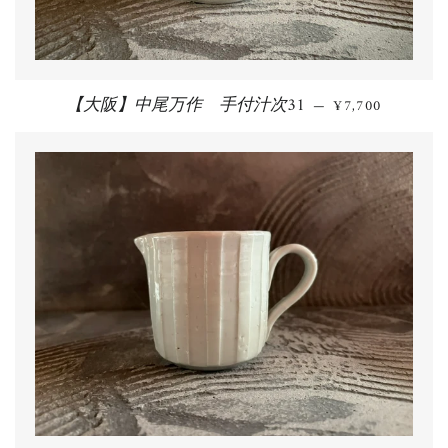
【大阪】中尾万作 手付汁次31
通常価格
—
¥7,700