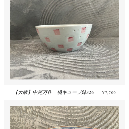
【大阪】中尾万作 桃キューブ鉢S26
通常価格
—
¥7,700