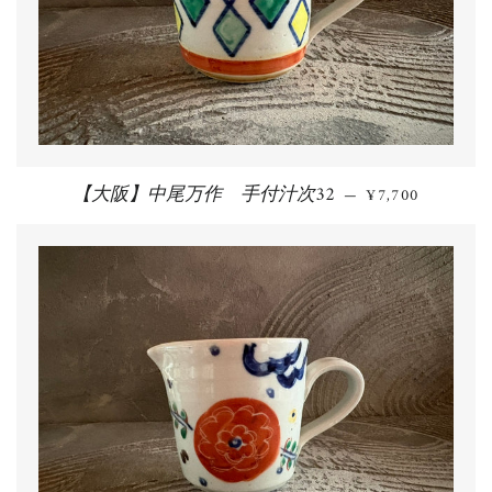
【大阪】中尾万作 手付汁次32
通常価格
—
¥7,700